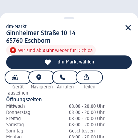
dm-Markt
d m-Markt
Ginnheimer Straße 10-14
6 5 7 6 0
65760
Eschborn
Wir sind ab
8 Uhr
wieder für Dich da
dm-Markt wählen
Gerät
Navigieren
Anrufen
Teilen
ausleihen
Öffnungszeiten
Mittwoch
08:00 - 20:00 Uhr
Donnerstag
08:00 - 20:00 Uhr
Freitag
08:00 - 20:00 Uhr
Samstag
08:00 - 20:00 Uhr
Sonntag
Geschlossen
Montag
08:00 - 20:00 Uhr