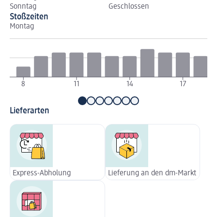
Sonntag
Geschlossen
Stoßzeiten
Montag
Di
8
11
14
17
Lieferarten
Express-Abholung
Lieferung an den dm-Markt