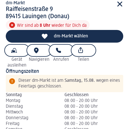
dm-Markt
d m-Markt
Raiffeisenstraße 9
8 9 4 1 5
89415
Lauingen (Donau)
Wir sind ab
8 Uhr
wieder für Dich da
dm-Markt wählen
Gerät
Navigieren
Anrufen
Teilen
ausleihen
Öffnungszeiten
Dieser dm-Markt ist am
Samstag, 15.08.
wegen eines
Feiertags geschlossen.
Sonntag
Geschlossen
Montag
08:00 - 20:00 Uhr
Dienstag
08:00 - 20:00 Uhr
Mittwoch
08:00 - 20:00 Uhr
Donnerstag
08:00 - 20:00 Uhr
Freitag
08:00 - 20:00 Uhr