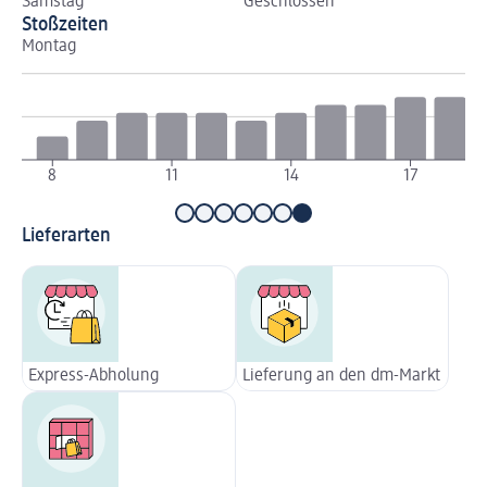
Samstag
Geschlossen
Stoßzeiten
Montag
Di
8
11
14
17
Lieferarten
Express-Abholung
Lieferung an den dm-Markt