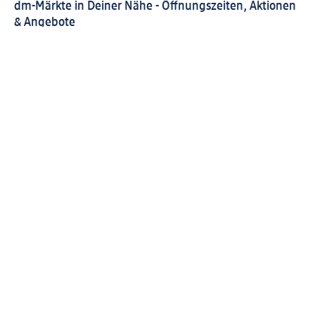
dm-Märkte in Deiner Nähe - Öffnungszeiten, Aktionen
& Angebote
Finde Deinen dm-Markt in Deiner Nähe
Aktuelle Öffnungszeiten, Angebote, Services und
Aktionen Deines dm-Marktes
Alle dm-Märkte mit Informationen zur Ausstattung und
zu ihren Zusatzsortimenten in unserem Marktfinder
Alle Preisangaben inkl. gesetzl. MwSt., zzgl. Pfand und
Versandkosten
(§) Diese Position ist nicht rabattfähig.
(#) Für
diese Position erhältst Du keine PAYBACK Punkte.
Wie gefällt Dir diese Seite?