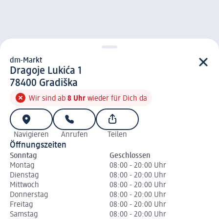
dm-Markt
d m-Markt
Dragoje Lukića 1
7 8 4 0 0
78400
Gradiška
Wir sind ab
8 Uhr
wieder für Dich da
Navigieren
Anrufen
Teilen
Öffnungszeiten
Sonntag
Geschlossen
Montag
08:00 - 20:00 Uhr
Dienstag
08:00 - 20:00 Uhr
Mittwoch
08:00 - 20:00 Uhr
Donnerstag
08:00 - 20:00 Uhr
Freitag
08:00 - 20:00 Uhr
Samstag
08:00 - 20:00 Uhr