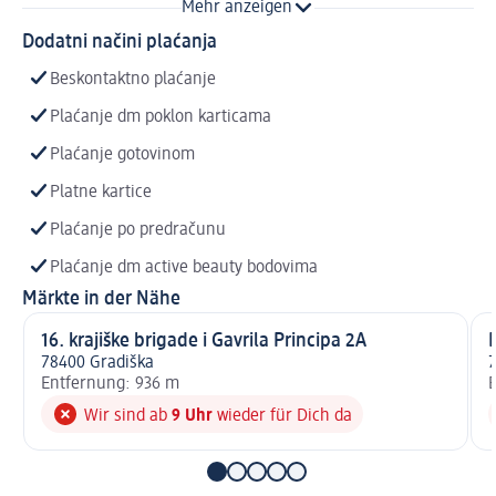
Mehr anzeigen
Dodatni načini plaćanja
Beskontaktno plaćanje
Plaćanje dm poklon karticama
Plaćanje gotovinom
Platne kartice
Plaćanje po predračunu
Plaćanje dm active beauty bodovima
Märkte in der Nähe
16. krajiške brigade i Gavrila Principa 2A
78400 Gradiška
7
Entfernung: 936 m
E
Wir sind ab
9 Uhr
wieder für Dich da