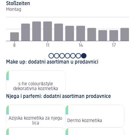
Stoßzeiten
Montag
Di
8
11
14
17
Make up: dodatni asortiman u prodavnici
s-he colour&style
dekorativna kozmetika
Njega i parfemi: dodatni asortiman prodavnice
Azijska kozmetika za njegu
Dermo kozmetika
lica