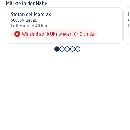
Märkte in der Nähe
Ştefan cel Mare 28
600359 Bacău
Entfernung: 40 km
E
Wir sind ab
10 Uhr
wieder für Dich da