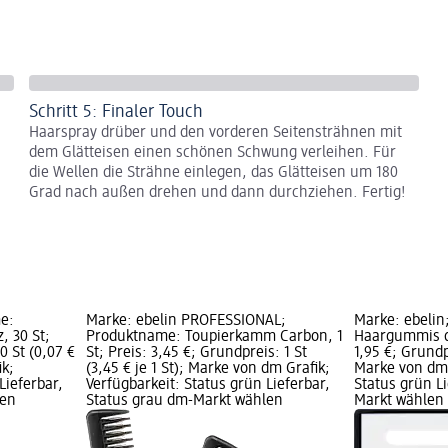
Schritt 5: Finaler Touch
n
Haarspray drüber und den vorderen Seitensträhnen mit
dem Glätteisen einen schönen Schwung verleihen. Für
die Wellen die Strähne einlegen, das Glätteisen um 180
Grad nach außen drehen und dann durchziehen. Fertig!
e:
Marke: ebelin PROFESSIONAL;
Marke: ebelin
, 30 St;
Produktname: Toupierkamm Carbon, 1
Haargummis di
0 St (0,07 €
St; Preis: 3,45 €; Grundpreis: 1 St
1,95 €; Grundpr
ik;
(3,45 € je 1 St); Marke von dm Grafik;
Marke von dm 
Lieferbar,
Verfügbarkeit: Status grün Lieferbar,
Status grün L
len
Status grau dm-Markt wählen
Markt wählen