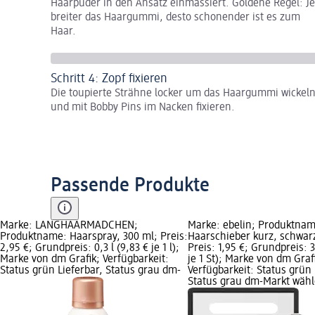
Haarpuder in den Ansatz einmassiert. Goldene Regel: Je
breiter das Haargummi, desto schonender ist es zum
Haar.
Schritt 4: Zopf fixieren
Die toupierte Strähne locker um das Haargummi wickel
und mit Bobby Pins im Nacken fixieren.
Passende Produkte
Marke: LANGHAARMÄDCHEN;
Marke: ebelin; Produktnam
Produktname: Haarspray, 300 ml; Preis:
Haarschieber kurz, schwarz
2,95 €; Grundpreis: 0,3 l (9,83 € je 1 l);
Preis: 1,95 €; Grundpreis: 3
Marke von dm Grafik; Verfügbarkeit:
je 1 St); Marke von dm Graf
Status grün Lieferbar, Status grau dm-
Verfügbarkeit: Status grün 
Status grau dm-Markt wäh