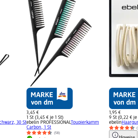
3,45 €
1,95 €
1 St (3,45 € je 1 St)
9 St (0,22 € je 
chwarz, 30 St
ebelin PROFESSIONAL
Toupierkamm
ebelin
Haargum
Carbon, 1 St
(
(58)
Hinweise