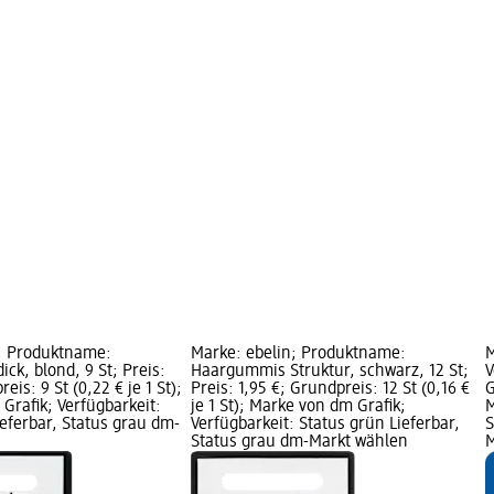
; Produktname:
Marke: ebelin; Produktname:
M
ck, blond, 9 St; Preis:
Haargummis Struktur, schwarz, 12 St;
V
eis: 9 St (0,22 € je 1 St);
Preis: 1,95 €; Grundpreis: 12 St (0,16 €
G
Grafik; Verfügbarkeit:
je 1 St); Marke von dm Grafik;
M
ieferbar, Status grau dm-
Verfügbarkeit: Status grün Lieferbar,
S
Status grau dm-Markt wählen
M