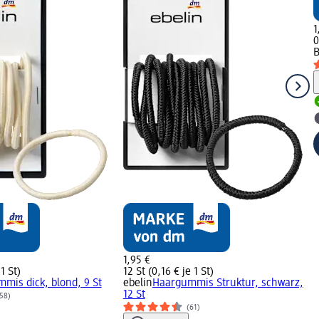
1
0
B
1,95 €
1 St)
12 St (0,16 € je 1 St)
mis dick, blond, 9 St
ebelin
Haargummis Struktur, schwarz,
12 St
58)
(61)