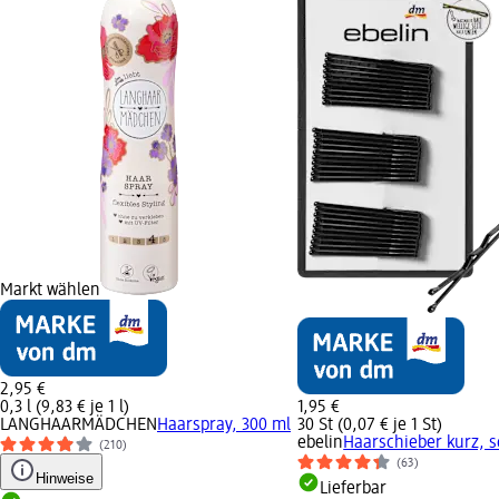
Markt wählen
2,95 €
0,3 l (9,83 € je 1 l)
1,95 €
LANGHAARMÄDCHEN
Haarspray, 300 ml
30 St (0,07 € je 1 St)
ebelin
Haarschieber kurz, s
(210)
(63)
Hinweise
Lieferbar