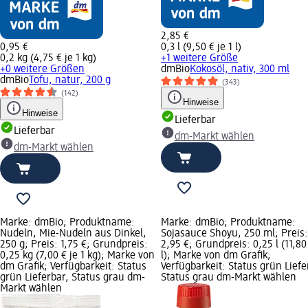
2,85 €
0,95 €
0,3 l (9,50 € je 1 l)
0,2 kg (4,75 € je 1 kg)
+1 weitere Größe
+0 weitere Größen
dmBio
Kokosöl, nativ, 300 ml
dmBio
Tofu, natur, 200 g
(343)
(142)
Hinweise
Hinweise
Lieferbar
Lieferbar
dm-Markt wählen
dm-Markt wählen
Marke: dmBio; Produktname:
Marke: dmBio; Produktname:
Nudeln, Mie-Nudeln aus Dinkel,
Sojasauce Shoyu, 250 ml; Preis:
250 g; Preis: 1,75 €; Grundpreis:
2,95 €; Grundpreis: 0,25 l (11,80 
0,25 kg (7,00 € je 1 kg); Marke von
l); Marke von dm Grafik;
dm Grafik; Verfügbarkeit: Status
Verfügbarkeit: Status grün Liefe
grün Lieferbar, Status grau dm-
Status grau dm-Markt wählen
Markt wählen