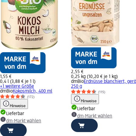
2,55 €
1,55 €
0,25 kg (10,20 € je 1 kg)
0,4 l (3,88 € je 1 l)
dmBio
Erdnüsse blanchiert, gerö
+1 weitere Größe
250 g
dmBio
Kokosmilch, 400 ml
(115)
(172)
Hinweise
Hinweise
Lieferbar
Lieferbar
dm-Markt wählen
dm-Markt wählen