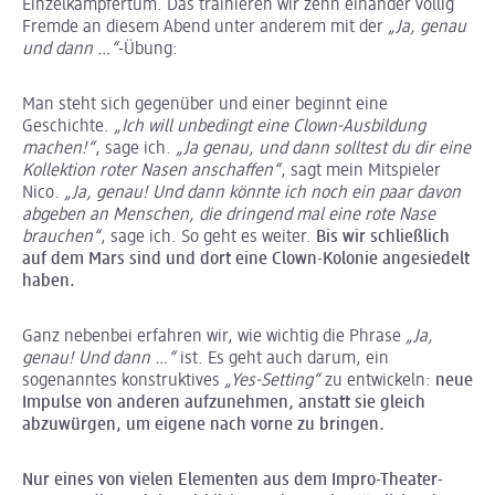
Einzelkämpfertum. Das trainieren wir zehn einander völlig
Fremde an diesem Abend unter anderem mit der
„Ja, genau
und dann …“
-Übung:
Man steht sich gegenüber und einer beginnt eine
Geschichte.
„Ich will unbedingt eine Clown-Ausbildung
machen!“
, sage ich.
„Ja genau, und dann solltest du dir eine
Kollektion roter Nasen anschaffen“
, sagt mein Mitspieler
Nico.
„Ja, genau! Und dann könnte ich noch ein paar davon
abgeben an Menschen, die dringend mal eine rote Nase
brauchen“
, sage ich. So geht es weiter.
Bis wir schließlich
auf dem Mars sind und dort eine Clown-Kolonie angesiedelt
haben.
Ganz nebenbei erfahren wir, wie wichtig die Phrase
„Ja,
genau! Und dann …“
ist. Es geht auch darum, ein
sogenanntes konstruktives
„Yes-Setting“
zu entwickeln:
neue
Impulse von anderen aufzunehmen, anstatt sie gleich
abzuwürgen, um eigene nach vorne zu bringen.
Nur eines von vielen Elementen aus dem Impro-Theater-