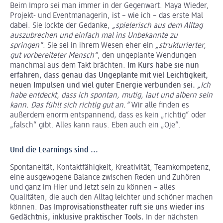
Beim Impro sei man immer in der Gegenwart. Maya Wieder,
Projekt- und Eventmanagerin, ist – wie ich – das erste Mal
dabei. Sie lockte der Gedanke,
„spielerisch aus dem Alltag
auszubrechen und einfach mal ins Unbekannte zu
springen“
. Sie sei in ihrem Wesen eher ein
„strukturierter,
gut vorbereiteter Mensch“
, den ungeplante Wendungen
manchmal aus dem Takt brächten.
Im Kurs habe sie nun
erfahren, dass genau das Ungeplante mit viel Leichtigkeit,
neuen Impulsen und viel guter Energie verbunden sei.
„Ich
habe entdeckt, dass ich spontan, mutig, laut und albern sein
kann. Das fühlt sich richtig gut an.“
Wir alle finden es
außerdem enorm entspannend, dass es kein „richtig“ oder
„falsch“ gibt. Alles kann raus. Eben auch ein „Oje“.
Und die Learnings sind ...
Spontaneität, Kontaktfähigkeit, Kreativität, Teamkompetenz,
eine ausgewogene Balance zwischen Reden und Zuhören
und ganz im Hier und Jetzt sein zu können – alles
Qualitäten, die auch den Alltag leichter und schöner machen
können.
Das Improvisationstheater ruft sie uns wieder ins
Gedächtnis, inklusive praktischer Tools.
In der nächsten