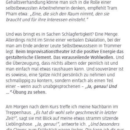
Gehaltsverhandlung könne man sich in die Rolle einer
selbstbewussten Arbeitnehmerin denken, empfiehlt Tram
Pham etwa:
„Eine, die sich den Raum nimmt, den sie
braucht und für ihre Interessen einsteht.“
Und was bringt es in Sachen Schlagfertigkeit? Eine Menge.
Allerdings nicht im Sinne einer verbalen Eskalation, bei der
man am Ende anderer Leute Selbstbewusstsein in Trümmer
legt.
Beim Improvisationstheater ist die positive Energie das
gestalterische Element. Das vorauseilende Wohlwollen.
Und
die Überzeugung, dass nichts albern oder peinlich ist und
man einfach mal etwas raushauen kann. Und souveräner ist
es sowieso, eine Spitze nicht persönlich zu nehmen und
schmallippig zu kontern, sondern einfach als einen Teil
einer – wenn auch unabgesprochenen –
„
Ja, genau! Und
…“
-Übung zu sehen.
Am Morgen nach dem Kurs treffe ich meine Nachbarin im
Treppenhaus.
„Es hat dir wohl sehr geschmeckt in letzter
Zeit!“
, sagt sie mit Blick auf meine etwas stramm sitzende
Lieblingshose.
„Ja, genau!“
, antworte ich.
„Und besonders