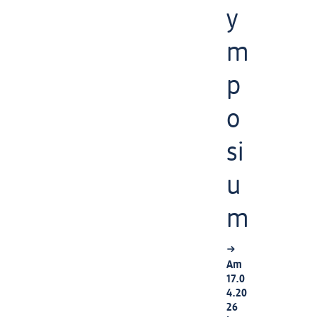
y
m
p
o
si
u
m
Am
17.0
4.20
26