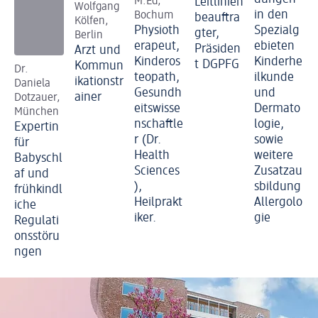
M.Ed,
Leitlinien
Wolfgang
in den
Bochum
beauftra
Kölfen,
Physioth
Spezialg
gter,
Berlin
erapeut,
ebieten
Präsiden
Arzt und
Kinderos
Kinderhe
t DGPFG
Kommun
Dr.
teopath,
ilkunde
ikationstr
Daniela
Gesundh
und
ainer
Dotzauer,
eitswisse
Dermato
München
nschaftle
logie,
Expertin
r (Dr.
sowie
für
Health
weitere
Babyschl
Sciences
Zusatzau
af und
),
sbildung
frühkindl
Heilprakt
Allergolo
iche
iker.
gie
Regulati
onsstöru
ngen