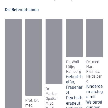
Die Referent:innen
Dr. Wolf
Dr. med.
Lütje,
Marc
Hamburg
Pleimes,
Geburtsh
Heidelber
g
elfer,
Kinderde
Frauenar
Dr.
rmatolog
zt,
Markus
e mit
Psychoth
Opalka
Prof. Dr.
Weiterbil
erapeut,
M.Sc.
med.
dungen