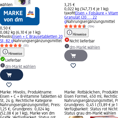
wählen
3,25 €
0,022 kg (147,73 € je 1 kg)
taxofit
Eisen + Folsäure + Vitam
Granulat (20..., 22
g
Nahrungsergänzungsmittel
(104)
0,50 €
0,082 kg (6,10 € je 1 kg)
Hinweise
Mivolis
Eisen + C Brausetabletten 20
St, 82 g
Nahrungsergänzungsmittel
Nicht lieferbar
(55)
dm-Markt wählen
Hinweise
Lieferbar
dm-Markt wählen
Marke: Mivolis; Produktname:
Marke: Rotbäckchen; Produktn
Eisen + C + B-Vitamine Tabletten 40
Eisen Formel, 450 ml; Rechtli
St, 24 g; Rechtliche Kategorie:
Nahrungsergänzungsmittel; Pr
Nahrungsergänzungsmittel; Preis:
Grundpreis: 0,45 l (13,89 € je 1 
1,25 €; Grundpreis: 0,024 kg
Verfügbarkeit: Status rot Nicht 
(52,08 € je 1 kg); Marke von dm
Status grau dm-Markt wählen
Grafik; Verfügbarkeit: Status rot