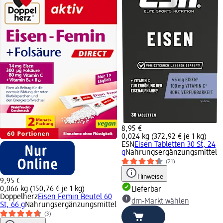
8,95 €
0,024 kg (372,92 € je 1 kg)
ESN
Eisen Tabletten 30 St, 24
g
Nahrungsergänzungsmittel
(21)
Hinweise
9,95 €
0,066 kg (150,76 € je 1 kg)
Lieferbar
Doppelherz
Eisen Femin Beutel 60
dm-Markt wählen
St, 66 g
Nahrungsergänzungsmittel
(3)