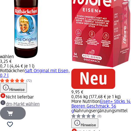
wählen
3,25 €
0,7 l (4,64 € je 1 l)
Rotbäckchen
Saft Original mit Eisen,
0,7 l
(72)
Hinweise
9,95 €
0,056 kg (177,68 € je 1 kg)
Nicht lieferbar
More Nutrition
Eisen+ Sticks 14
dm-Markt wählen
Beeren Geschmack, 56
g
Nahrungsergänzungsmittel
(0)
Hinweise