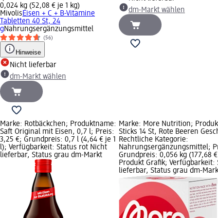
0,024 kg (52,08 € je 1 kg)
dm-Markt wählen
Mivolis
Eisen + C + B-Vitamine
Tabletten 40 St, 24
g
Nahrungsergänzungsmittel
(56)
Hinweise
Nicht lieferbar
dm-Markt wählen
Marke: Rotbäckchen; Produktname:
Marke: More Nutrition; Produ
Saft Original mit Eisen, 0,7 l; Preis:
Sticks 14 St, Rote Beeren Ges
3,25 €; Grundpreis: 0,7 l (4,64 € je 1
Rechtliche Kategorie:
l); Verfügbarkeit: Status rot Nicht
Nahrungsergänzungsmittel; Pr
lieferbar, Status grau dm-Markt
Grundpreis: 0,056 kg (177,68 €
Produkt Grafik; Verfügbarkeit: 
lieferbar, Status grau dm-Mar