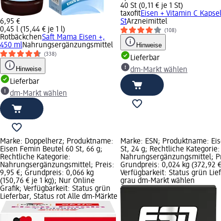
40 St (0,11 € je 1 St)
taxofit
Eisen + Vitamin C Kapse
6,95 €
St
Arzneimittel
0,45 l (15,44 € je 1 l)
(108)
Rotbäckchen
Saft Mama Eisen +,
450 ml
Nahrungsergänzungsmittel
Hinweise
(338)
Lieferbar
Hinweise
dm-Markt wählen
Lieferbar
dm-Markt wählen
Marke: Doppelherz; Produktname:
Marke: ESN; Produktname: Eis
Eisen Femin Beutel 60 St, 66 g;
St, 24 g; Rechtliche Kategorie:
Rechtliche Kategorie:
Nahrungsergänzungsmittel; Pr
Nahrungsergänzungsmittel; Preis:
Grundpreis: 0,024 kg (372,92 € 
9,95 €; Grundpreis: 0,066 kg
Verfügbarkeit: Status grün Lie
(150,76 € je 1 kg); Nur Online
grau dm-Markt wählen
Grafik; Verfügbarkeit: Status grün
Lieferbar, Status rot Alle dm-Märkte