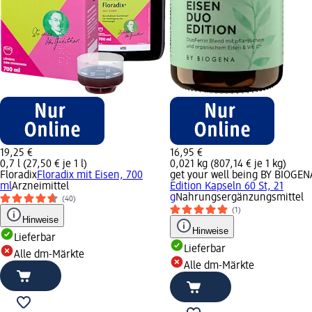
19,25 €
16,95 €
0,7 l (27,50 € je 1 l)
0,021 kg (807,14 € je 1 kg)
Floradix
Floradix mit Eisen, 700
get your well being BY BIOGEN
ml
Arzneimittel
Edition Kapseln 60 St, 21
g
Nahrungsergänzungsmittel
(40)
(1)
Hinweise
Hinweise
Lieferbar
Lieferbar
Alle dm-Märkte
Alle dm-Märkte