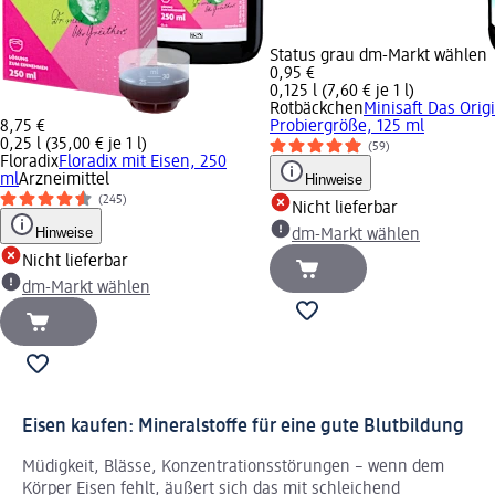
Status grau dm-Markt wählen
0,95 €
0,125 l (7,60 € je 1 l)
Rotbäckchen
Minisaft Das Origi
8,75 €
Probiergröße, 125 ml
0,25 l (35,00 € je 1 l)
(59)
Floradix
Floradix mit Eisen, 250
ml
Arzneimittel
Hinweise
(245)
Nicht lieferbar
Hinweise
dm-Markt wählen
Nicht lieferbar
dm-Markt wählen
Eisen kaufen: Mineralstoffe für eine gute Blutbildung
Müdigkeit, Blässe, Konzentrationsstörungen – wenn dem
Körper Eisen fehlt, äußert sich das mit schleichend