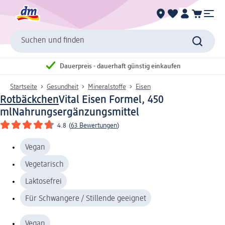
Suchen und finden
Dauerpreis - dauerhaft günstig einkaufen
Startseite
Gesundheit
Mineralstoffe
Eisen
Rotbäckchen
Vital Eisen Formel, 450
ml
Nahrungsergänzungsmittel
4.8
(
63 Bewertungen
)
Vegan
Vegetarisch
Laktosefrei
Für Schwangere / Stillende geeignet
Vegan