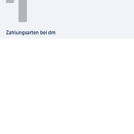
Zahlungsarten bei dm
Bei dm-med können die Zahlungsarten abweichen.
Mit dm verbinden
Jetzt die dm-App herunterladen