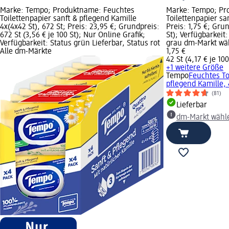
Marke: Tempo; Produktname: Feuchtes
Marke: Tempo; Pr
Toilettenpapier sanft & pflegend Kamille
Toilettenpapier sa
4x(4x42 St), 672 St; Preis: 23,95 €; Grundpreis:
Preis: 1,75 €; Grun
672 St (3,56 € je 100 St); Nur Online Grafik;
St); Verfügbarkeit:
Verfügbarkeit: Status grün Lieferbar, Status rot
grau dm-Markt wä
Alle dm-Märkte
1,75 €
42 St (4,17 € je 100
+1 weitere Größe
Tempo
Feuchtes To
pflegend Kamille, 
(81)
Lieferbar
dm-Markt wähl