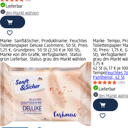
(80)
Lieferbar
dm-Markt wählen
Marke: Sanft&Sicher; Produktname: Feuchtes
Marke: Tempo; Pr
Toilettenpapier Deluxe Cashmere, 50 St; Preis:
Toilettenpapier M
1,25 €; Grundpreis: 50 St (2,50 € je 100 St);
St; Preis: 1,75 €; 
Marke von dm Grafik; Verfügbarkeit: Status
St); Verfügbarkeit:
grün Lieferbar, Status grau dm-Markt wählen
grau dm-Markt wä
1,75 €
42 St (4,17 € je 100
Tempo
Feuchtes To
Panthenol, 42 St
(101)
Lieferbar
dm-Markt wähl