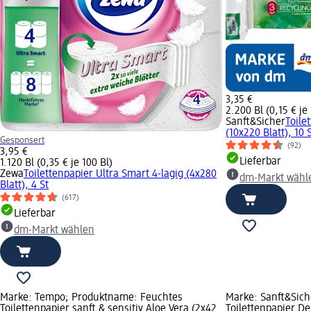
3,35 €
2.200 Bl (0,15 € je 
Sanft&Sicher
Toile
(10x220 Blatt), 10 
Gesponsert
(92)
3,95 €
Lieferbar
1.120 Bl (0,35 € je 100 Bl)
Zewa
Toilettenpapier Ultra Smart 4-lagig (4x280
dm-Markt wähl
Blatt), 4 St
(617)
Lieferbar
dm-Markt wählen
Marke: Tempo; Produktname: Feuchtes
Marke: Sanft&Sic
Toilettenpapier sanft & sensitiv Aloe Vera (2x42
Toilettenpapier De