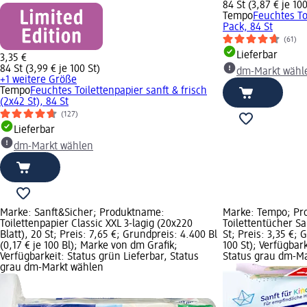
84 St (3,87 € je 100
Tempo
Feuchtes To
Pack, 84 St
(61)
Lieferbar
3,35 €
84 St (3,99 € je 100 St)
dm-Markt wähl
+1 weitere Größe
Tempo
Feuchtes Toilettenpapier sanft & frisch
(2x42 St), 84 St
(127)
Lieferbar
dm-Markt wählen
Marke: Sanft&Sicher; Produktname:
Marke: Tempo; Pr
Toilettenpapier Classic XXL 3-lagig (20x220
Toilettentücher Sa
Blatt), 20 St; Preis: 7,65 €; Grundpreis: 4.400 Bl
St; Preis: 3,35 €; 
(0,17 € je 100 Bl); Marke von dm Grafik;
100 St); Verfügbark
Verfügbarkeit: Status grün Lieferbar, Status
Status grau dm-M
grau dm-Markt wählen