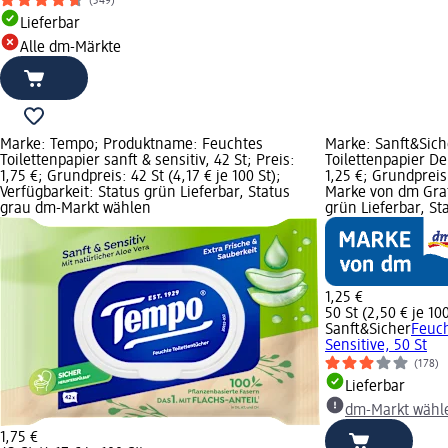
(349)
Lieferbar
Alle dm-Märkte
Marke: Tempo; Produktname: Feuchtes
Marke: Sanft&Sic
Toilettenpapier sanft & sensitiv, 42 St; Preis:
Toilettenpapier Del
1,75 €; Grundpreis: 42 St (4,17 € je 100 St);
1,25 €; Grundpreis:
Verfügbarkeit: Status grün Lieferbar, Status
Marke von dm Grafi
grau dm-Markt wählen
grün Lieferbar, S
1,25 €
50 St (2,50 € je 100
Sanft&Sicher
Feuch
Sensitive, 50 St
(178)
Lieferbar
dm-Markt wähl
1,75 €