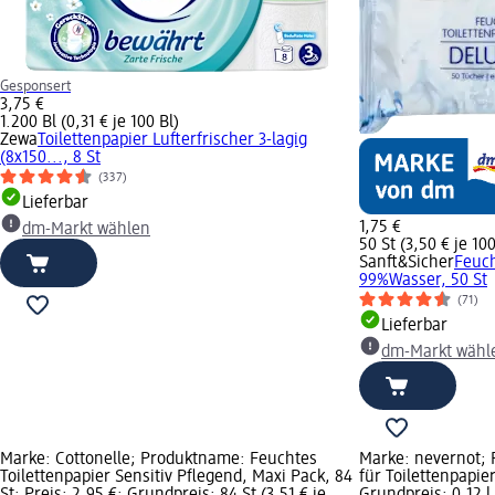
Gesponsert
3,75 €
1.200 Bl (0,31 € je 100 Bl)
Zewa
Toilettenpapier Lufterfrischer 3-lagig
(8x150..., 8 St
(337)
Lieferbar
1,75 €
dm-Markt wählen
50 St (3,50 € je 100
Sanft&Sicher
Feuch
99%Wasser, 50 St
(71)
Lieferbar
dm-Markt wähl
Marke: Cottonelle; Produktname: Feuchtes
Marke: nevernot;
Toilettenpapier Sensitiv Pflegend, Maxi Pack, 84
für Toilettenpapier
St; Preis: 2,95 €; Grundpreis: 84 St (3,51 € je
Grundpreis: 0,12 l 