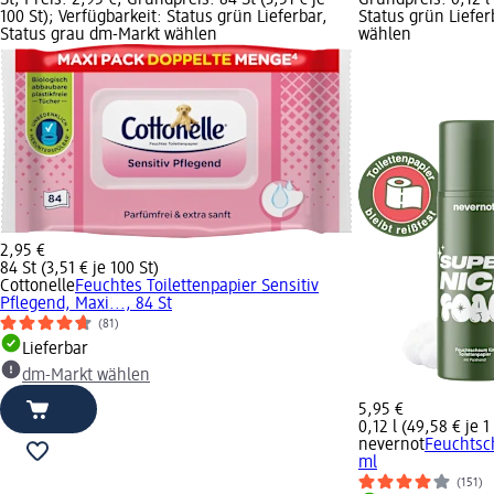
100 St); Verfügbarkeit: Status grün Lieferbar,
Status grün Liefe
Status grau dm-Markt wählen
wählen
2,95 €
84 St (3,51 € je 100 St)
Cottonelle
Feuchtes Toilettenpapier Sensitiv
Pflegend, Maxi..., 84 St
(81)
Lieferbar
dm-Markt wählen
5,95 €
0,12 l (49,58 € je 1 
nevernot
Feuchtsch
ml
(151)