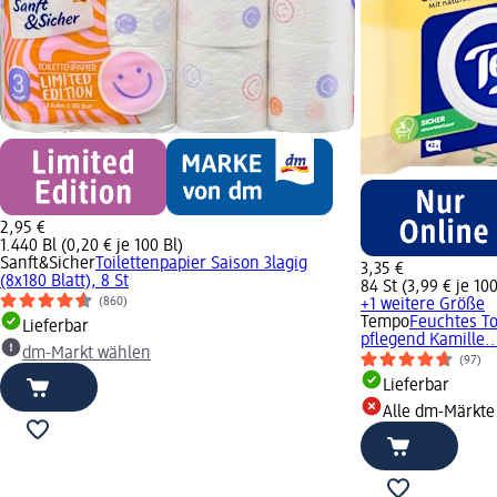
2,95 €
1.440 Bl (0,20 € je 100 Bl)
Sanft&Sicher
Toilettenpapier Saison 3lagig
3,35 €
(8x180 Blatt), 8 St
84 St (3,99 € je 100
(860)
+1 weitere Größe
Tempo
Feuchtes To
Lieferbar
pflegend Kamille..
dm-Markt wählen
(97)
Lieferbar
Alle dm-Märkte