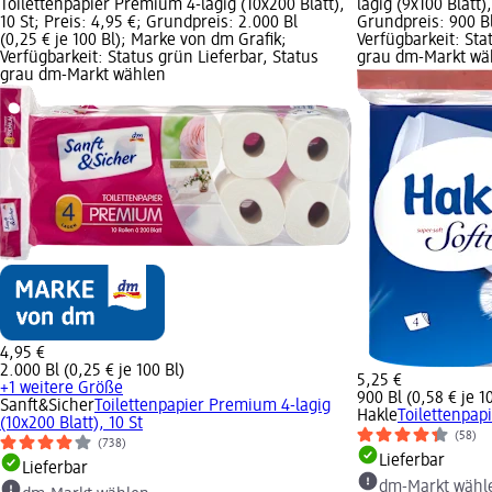
Toilettenpapier Premium 4-lagig (10x200 Blatt),
lagig (9x100 Blatt),
10 St; Preis: 4,95 €; Grundpreis: 2.000 Bl
Grundpreis: 900 Bl 
(0,25 € je 100 Bl); Marke von dm Grafik;
Verfügbarkeit: Sta
Verfügbarkeit: Status grün Lieferbar, Status
grau dm-Markt wä
grau dm-Markt wählen
4,95 €
2.000 Bl (0,25 € je 100 Bl)
5,25 €
+1 weitere Größe
900 Bl (0,58 € je 1
Sanft&Sicher
Toilettenpapier Premium 4-lagig
Hakle
Toilettenpapi
(10x200 Blatt), 10 St
(58)
(738)
Lieferbar
Lieferbar
dm-Markt wähl