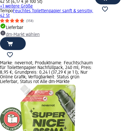
42 St (4,17 € je 100 St)
+1 weitere Größe
Tempo
Feuchtes Toilettenpapier sanft & sensitiv,
42 St
(358)
Lieferbar
dm-Markt wählen
Marke: nevernot; Produktname: Feuchtschaum
für Toilettenpapier Nachfüllpack, 240 ml; Preis:
8,95 €; Grundpreis: 0,24 l (37,29 € je 1 l); Nur
Online Grafik; Verfügbarkeit: Status grün
Lieferbar, Status rot Alle dm-Märkte