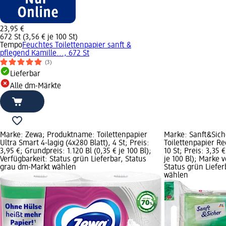
23,95 €
672 St (3,56 € je 100 St)
Tempo
Feuchtes Toilettenpapier sanft &
pflegend Kamille..., 672 St
(3)
Lieferbar
Alle dm-Märkte
Marke: Zewa; Produktname: Toilettenpapier
Marke: Sanft&Sic
Ultra Smart 4-lagig (4x280 Blatt), 4 St; Preis:
Toilettenpapier Rec
3,95 €; Grundpreis: 1.120 Bl (0,35 € je 100 Bl);
10 St; Preis: 3,35 
Verfügbarkeit: Status grün Lieferbar, Status
je 100 Bl); Marke 
grau dm-Markt wählen
Status grün Liefe
wählen