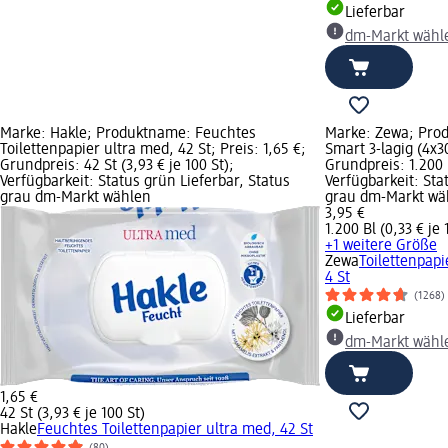
Lieferbar
dm-Markt wähl
Marke: Hakle; Produktname: Feuchtes
Marke: Zewa; Prod
Toilettenpapier ultra med, 42 St; Preis: 1,65 €;
Smart 3-lagig (4x30
Grundpreis: 42 St (3,93 € je 100 St);
Grundpreis: 1.200 B
Verfügbarkeit: Status grün Lieferbar, Status
Verfügbarkeit: Sta
grau dm-Markt wählen
grau dm-Markt wä
3,95 €
1.200 Bl (0,33 € je 
+1 weitere Größe
Zewa
Toilettenpapi
4 St
(1268)
Lieferbar
dm-Markt wähl
1,65 €
42 St (3,93 € je 100 St)
Hakle
Feuchtes Toilettenpapier ultra med, 42 St