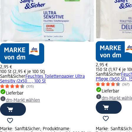
2,95 €
2,95 €
150 St (1,97 € je 10
100 St (2,95 € je 100 St)
Sanft&Sicher
Feuch
Sanft&Sicher
Feuchtes Toilettenpapier Ultra
Pflege (3x50 St), 1
Sensitiv (2x50..., 100 St
(367)
(335)
Lieferbar
Lieferbar
dm-Markt wähl
dm-Markt wählen
Marke: Sanft&Sicher; Produktname:
Marke: Sanft&Sic