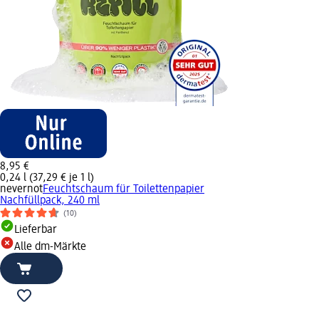
8,95 €
0,24 l (37,29 € je 1 l)
nevernot
Feuchtschaum für Toilettenpapier
Nachfüllpack, 240 ml
(10)
Lieferbar
Alle dm-Märkte