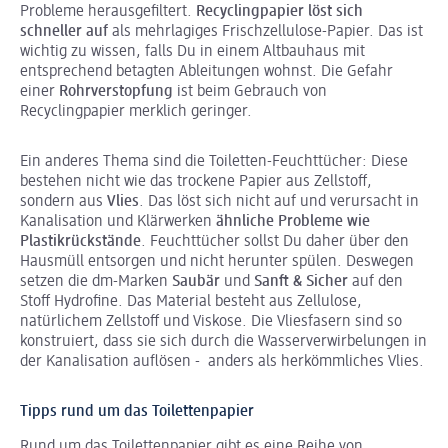
Probleme herausgefiltert.
Recyclingpapier löst sich
schneller auf
als mehrlagiges Frischzellulose-Papier. Das ist
wichtig zu wissen, falls Du in einem Altbauhaus mit
entsprechend betagten Ableitungen wohnst. Die Gefahr
einer
Rohrverstopfung
ist beim Gebrauch von
Recyclingpapier merklich geringer.
Ein anderes Thema sind die Toiletten-Feuchttücher: Diese
bestehen nicht wie das trockene Papier aus Zellstoff,
sondern aus
Vlies
. Das löst sich nicht auf und verursacht in
Kanalisation und Klärwerken
ähnliche Probleme wie
Plastikrückstände
. Feuchttücher sollst Du daher über den
Hausmüll entsorgen und nicht herunter spülen. Deswegen
setzen die dm-Marken
Saubär
und
Sanft & Sicher
auf den
Stoff Hydrofine. Das Material besteht aus Zellulose,
natürlichem Zell­stoff und Viskose. Die Vliesfasern sind so
konstruiert, dass sie sich durch die Wasserverwirbelungen in
der Kanalisation auflösen - anders als herkömmliches Vlies.
Tipps rund um das Toilettenpapier
Rund um das Toilettenpapier gibt es eine Reihe von