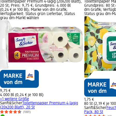
Toilettenpapier Premium 4-lagig (20x200 Blatt),
Toilettenpapier Max
20 St; Preis: 9,75 €; Grundpreis: 4.000 Bl
Grundpreis: 80 St 
(0,24 € je 100 Bl); Marke von dm Grafik;
dm Grafik; Verfügb
Verfügbarkeit: Status grün Lieferbar, Status
Status grau dm-M
grau dm-Markt wählen
9,75 €
4.000 Bl (0,24 € je 100 Bl)
+1 weitere Größe
1,75 €
Sanft&Sicher
Toilettenpapier Premium 4-lagig
80 St (2,19 € je 100
(20x200 Blatt), 20 St
Sanft&Sicher
Feuch
Pack, 80 St
(1001)