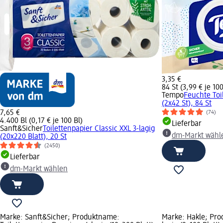
3,35 €
84 St (3,99 € je 100
Tempo
Feuchte Toi
(2x42 St), 84 St
7,65 €
(74)
4.400 Bl (0,17 € je 100 Bl)
Lieferbar
Sanft&Sicher
Toilettenpapier Classic XXL 3-lagig
dm-Markt wähl
(20x220 Blatt), 20 St
(2450)
Lieferbar
dm-Markt wählen
Marke: Sanft&Sicher; Produktname:
Marke: Hakle; Pro