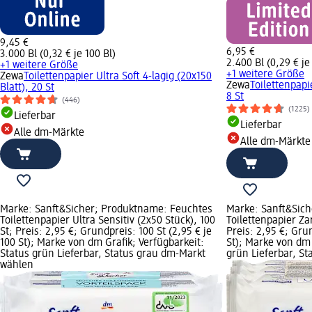
9,45 €
6,95 €
3.000 Bl (0,32 € je 100 Bl)
2.400 Bl (0,29 € je
+1 weitere Größe
+1 weitere Größe
Zewa
Toilettenpapier Ultra Soft 4-lagig (20x150
Zewa
Toilettenpapi
Blatt), 20 St
8 St
(446)
(1225)
Lieferbar
Lieferbar
Alle dm-Märkte
Alle dm-Märkte
Marke: Sanft&Sicher; Produktname: Feuchtes
Marke: Sanft&Sic
Toilettenpapier Ultra Sensitiv (2x50 Stück), 100
Toilettenpapier Zar
St; Preis: 2,95 €; Grundpreis: 100 St (2,95 € je
Preis: 2,95 €; Grun
100 St); Marke von dm Grafik; Verfügbarkeit:
St); Marke von dm 
Status grün Lieferbar, Status grau dm-Markt
grün Lieferbar, S
wählen