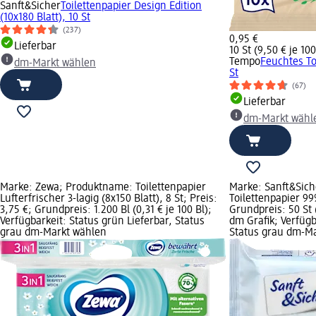
Sanft&Sicher
Toilettenpapier Design Edition
(10x180 Blatt), 10 St
(237)
0,95 €
Lieferbar
10 St (9,50 € je 100
Tempo
Feuchtes To
dm-Markt wählen
St
(67)
Lieferbar
dm-Markt wähl
Marke: Zewa; Produktname: Toilettenpapier
Marke: Sanft&Sic
Lufterfrischer 3-lagig (8x150 Blatt), 8 St; Preis:
Toilettenpapier 99
3,75 €; Grundpreis: 1.200 Bl (0,31 € je 100 Bl);
Grundpreis: 50 St 
Verfügbarkeit: Status grün Lieferbar, Status
dm Grafik; Verfügb
grau dm-Markt wählen
Status grau dm-M