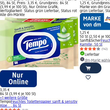
St), 84 St; Preis: 3,35 €; Grundpreis: 84 St
1,25 €; Grundpreis:
(3,99 € je 100 St); Nur Online Grafik;
Marke von dm Grafi
Verfügbarkeit: Status grün Lieferbar, Status rot
grün Lieferbar, S
Alle dm-Märkte
1,25 €
50 St (2,50 € je 100
Sanft&Sicher
Feuch
Kamille, 50 St
(142)
Lieferbar
dm-Markt wähl
3,35 €
84 St (3,99 € je 100 St)
+1 weitere Größe
Tempo
Feuchtes Toilettenpapier sanft & sensitiv
Aloe..., 84 St