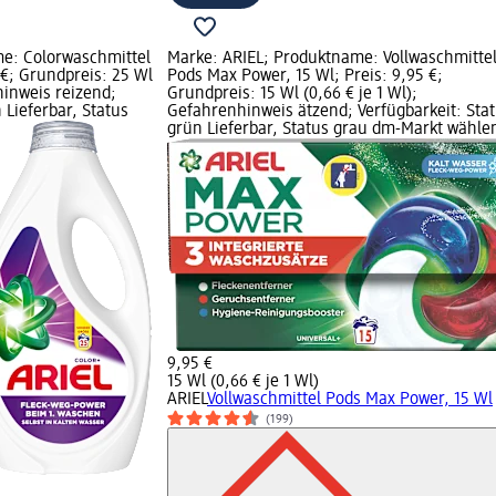
e: Colorwaschmittel
Marke: ARIEL; Produktname: Vollwaschmitte
5 €; Grundpreis: 25 Wl
Pods Max Power, 15 Wl; Preis: 9,95 €;
hinweis reizend;
Grundpreis: 15 Wl (0,66 € je 1 Wl);
 Lieferbar, Status
Gefahrenhinweis ätzend; Verfügbarkeit: Sta
grün Lieferbar, Status grau dm-Markt wähle
9,95 €
15 Wl (0,66 € je 1 Wl)
ARIEL
Vollwaschmittel Pods Max Power, 15 Wl
(199)