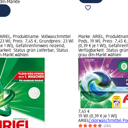
 dm-Märkte
ARIEL; Produktname: Vollwaschmittel
Marke: ARIEL; Produktnam
 23 Wl; Preis: 7,45 €; Grundpreis: 23 Wl
Pods, 19 Wl; Preis: 7,45 €
 je 1 Wl); Gefahrenhinweis reizend;
(0,39 € je 1 Wl); Gefahren
arkeit: Status grün Lieferbar, Status
Verfügbarkeit: Status grün
m-Markt wählen
grau dm-Markt wählen
7,45 €
19 Wl (0,39 € je 1 Wl)
ARIEL
Colorwaschmittel Po
(202)