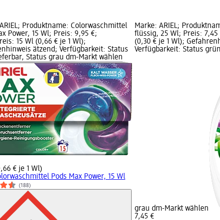
ARIEL; Produktname: Colorwaschmittel
Marke: ARIEL; Produktnam
x Power, 15 Wl; Preis: 9,95 €;
flüssig, 25 Wl; Preis: 7,4
eis: 15 Wl (0,66 € je 1 Wl);
(0,30 € je 1 Wl); Gefahren
nhinweis ätzend; Verfügbarkeit: Status
Verfügbarkeit: Status grün
eferbar, Status grau dm-Markt wählen
,66 € je 1 Wl)
lorwaschmittel Pods Max Power, 15 Wl
(188)
grau dm-Markt wählen
7,45 €