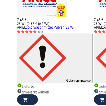
7,45 €
7,45 €
23 Wl (0,32 € je 1 Wl)
23 Wl (0
ARIEL
Colorwaschmittel Pulver, 23 Wl
ARIEL
Vo
(95)
Gefahrenhinweise
Lieferbar
Lief
dm-Markt wählen
dm-M