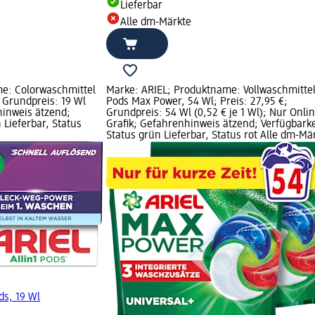
Lieferbar
Alle dm-Märkte
e: Colorwaschmittel
Marke: ARIEL; Produktname: Vollwaschmitte
; Grundpreis: 19 Wl
Pods Max Power, 54 Wl; Preis: 27,95 €;
hinweis ätzend;
Grundpreis: 54 Wl (0,52 € je 1 Wl); Nur Onli
 Lieferbar, Status
Grafik; Gefahrenhinweis ätzend; Verfügbarke
Status grün Lieferbar, Status rot Alle dm-Mä
ds, 19 Wl