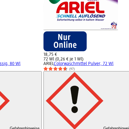
18,75 €
72 Wl (0,26 € je 1 Wl)
ssig, 80 Wl
ARIEL
Colorwaschmittel Pulver, 72 Wl
(97)
Gefahrenhinweise
Gefahrenhinwe