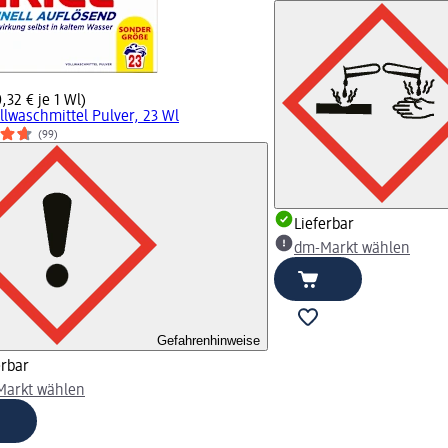
,32 € je 1 Wl)
llwaschmittel Pulver, 23 Wl
(99)
Lieferbar
dm-Markt wählen
Gefahrenhinweise
erbar
arkt wählen