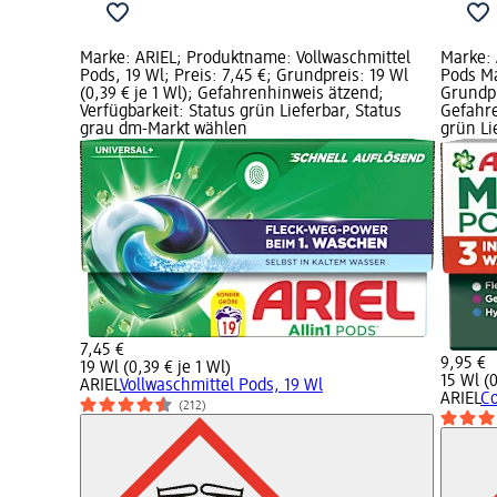
Marke: ARIEL; Produktname: Vollwaschmittel
Marke: 
Pods, 19 Wl; Preis: 7,45 €; Grundpreis: 19 Wl
Pods Ma
(0,39 € je 1 Wl); Gefahrenhinweis ätzend;
Grundpr
Verfügbarkeit: Status grün Lieferbar, Status
Gefahre
grau dm-Markt wählen
grün Li
7,45 €
9,95 €
19 Wl (0,39 € je 1 Wl)
15 Wl (0
ARIEL
Vollwaschmittel Pods, 19 Wl
ARIEL
Co
(212)