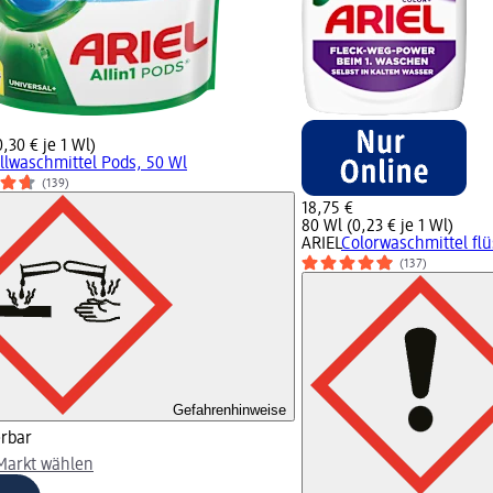
,30 € je 1 Wl)
llwaschmittel Pods, 50 Wl
(139)
18,75 €
80 Wl (0,23 € je 1 Wl)
ARIEL
Colorwaschmittel flü
(137)
Gefahrenhinweise
erbar
arkt wählen