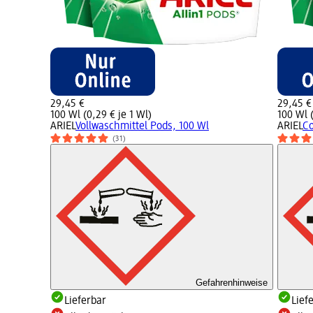
29,45 €
29,45 €
100 Wl (0,29 € je 1 Wl)
100 Wl (
ARIEL
Vollwaschmittel Pods, 100 Wl
ARIEL
Co
(31)
Gefahrenhinweise
Lieferbar
Lief