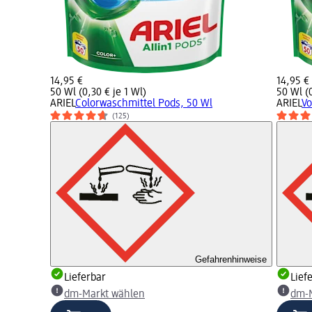
14,95 €
14,95 €
50 Wl (0,30 € je 1 Wl)
50 Wl (0
ARIEL
Colorwaschmittel Pods, 50 Wl
ARIEL
Vo
(125)
Gefahrenhinweise
Lieferbar
Lief
dm-Markt wählen
dm-M