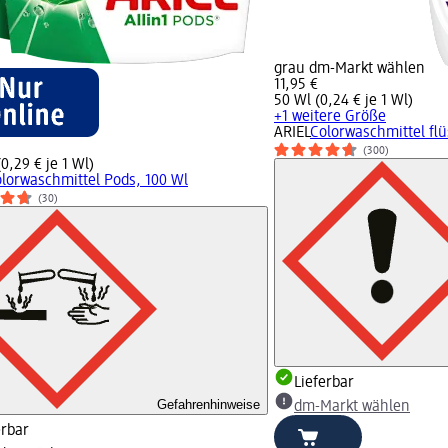
grau dm-Markt wählen
11,95 €
50 Wl (0,24 € je 1 Wl)
+1 weitere Größe
ARIEL
Colorwaschmittel flü
(300)
0,29 € je 1 Wl)
lorwaschmittel Pods, 100 Wl
(30)
Lieferbar
Gefahrenhinweise
dm-Markt wählen
erbar