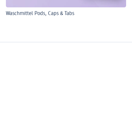
Waschmittel Pods, Caps & Tabs
So
He