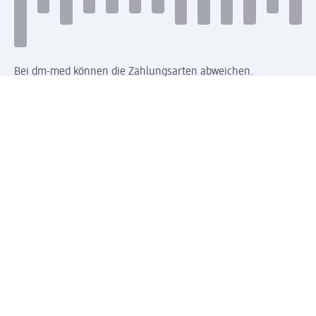
Bei dm-med können die Zahlungsarten abweichen.
Mit dm verbinden
Jetzt die dm-App herunterladen
Impressum dm
Datenschutz dm
Einwilligungsverwaltung
Nutzungsbedingungen
AGB dm