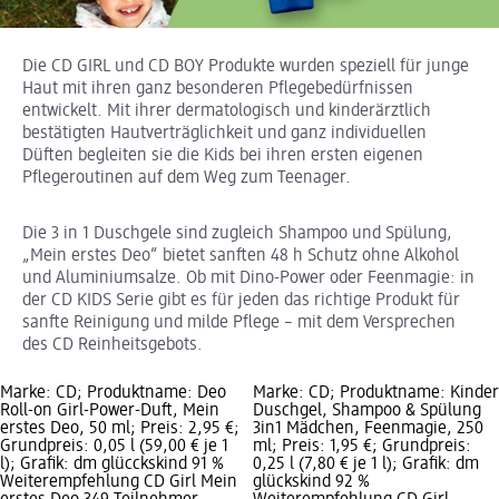
Die CD GIRL und CD BOY Produkte wurden speziell für junge
Haut mit ihren ganz besonderen Pflegebedürfnissen
entwickelt. Mit ihrer dermatologisch und kinderärztlich
bestätigten Hautverträglichkeit und ganz individuellen
Düften begleiten sie die Kids bei ihren ersten eigenen
Pflegeroutinen auf dem Weg zum Teenager.
Die 3 in 1 Duschgele sind zugleich Shampoo und Spülung,
„Mein erstes Deo“ bietet sanften 48 h Schutz ohne Alkohol
und Aluminiumsalze. Ob mit Dino-Power oder Feenmagie: in
der CD KIDS Serie gibt es für jeden das richtige Produkt für
sanfte Reinigung und milde Pflege – mit dem Versprechen
des CD Reinheitsgebots.
Marke: CD; Produktname: Deo
Marke: CD; Produktname: Kinder
Roll-on Girl-Power-Duft, Mein
Duschgel, Shampoo & Spülung
erstes Deo, 50 ml; Preis: 2,95 €;
3in1 Mädchen, Feenmagie, 250
Grundpreis: 0,05 l (59,00 € je 1
ml; Preis: 1,95 €; Grundpreis:
l); Grafik: dm glücckskind 91 %
0,25 l (7,80 € je 1 l); Grafik: dm
Weiterempfehlung CD Girl Mein
glückskind 92 %