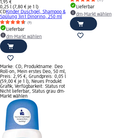
(17)
1,95 €
0,25 l (7,80 € je 1 l)
Lieferbar
CD
Kinder Duschgel, Shampoo &
dm-Markt wählen
Spülung 3in1 Dinorino, 250 ml
(9)
Lieferbar
dm-Markt wählen
Marke: CD; Produktname: Deo
Roll-on, Mein erstes Deo, 50 ml;
Preis: 2,95 €; Grundpreis: 0,05 l
(59,00 € je 1 l); Neues Produkt
Grafik; Verfügbarkeit: Status rot
Nicht lieferbar, Status grau dm-
Markt wählen