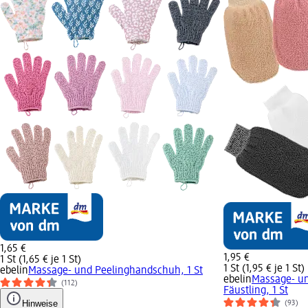
1,65 €
1,95 €
1 St (1,65 € je 1 St)
1 St (1,95 € je 1 St)
ebelin
Massage- und Peelinghandschuh, 1 St
ebelin
Massage- u
(112)
Fäustling, 1 St
Hinweise
(93)