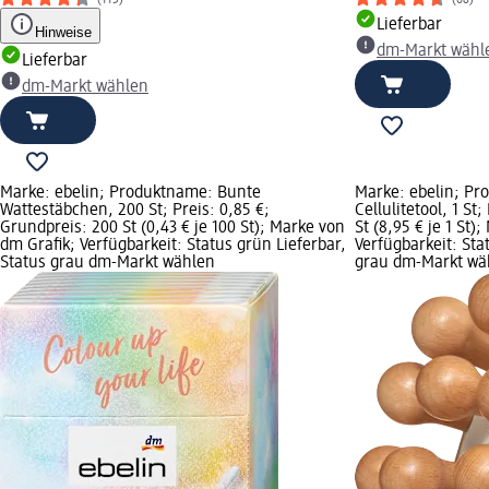
(115)
(68)
Lieferbar
Hinweise
dm-Markt wähl
Lieferbar
dm-Markt wählen
Marke: ebelin; Produktname: Bunte
Marke: ebelin; P
Wattestäbchen, 200 St; Preis: 0,85 €;
Cellulitetool, 1 St
Grundpreis: 200 St (0,43 € je 100 St); Marke von
St (8,95 € je 1 St)
dm Grafik; Verfügbarkeit: Status grün Lieferbar,
Verfügbarkeit: Sta
Status grau dm-Markt wählen
grau dm-Markt wä