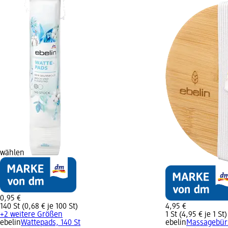
wählen
0,95 €
140 St (0,68 € je 100 St)
4,95 €
+2 weitere Größen
1 St (4,95 € je 1 St)
ebelin
Wattepads, 140 St
ebelin
Massagebürst