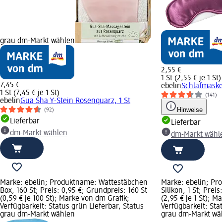
grau dm-Markt wählen
2,55 €
1 St (2,55 € je 1 St)
7,45 €
ebelin
Schlafmaske 
1 St (7,45 € je 1 St)
(141)
ebelin
Gua Sha Y-Stein Rosenquarz, 1 St
Hinweise
(92)
Lieferbar
Lieferbar
dm-Markt wählen
dm-Markt wähl
Marke: ebelin; Produktname: Wattestäbchen
Marke: ebelin; Pr
Box, 160 St; Preis: 0,95 €; Grundpreis: 160 St
Silikon, 1 St; Prei
(0,59 € je 100 St); Marke von dm Grafik;
(2,95 € je 1 St); M
Verfügbarkeit: Status grün Lieferbar, Status
Verfügbarkeit: Sta
grau dm-Markt wählen
grau dm-Markt wä