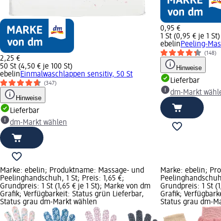
0,95 €
1 St (0,95 € je 1 St)
ebelin
Peeling-Ma
(148)
2,25 €
50 St (4,50 € je 100 St)
Hinweise
ebelin
Einmalwaschlappen sensitiv, 50 St
Lieferbar
(347)
dm-Markt wähl
Hinweise
Lieferbar
dm-Markt wählen
Marke: ebelin; Produktname: Massage- und
Marke: ebelin; P
Peelinghandschuh, 1 St; Preis: 1,65 €;
Peelinghandschuh F
Grundpreis: 1 St (1,65 € je 1 St); Marke von dm
Grundpreis: 1 St (
Grafik; Verfügbarkeit: Status grün Lieferbar,
Grafik; Verfügbark
Status grau dm-Markt wählen
Status grau dm-M