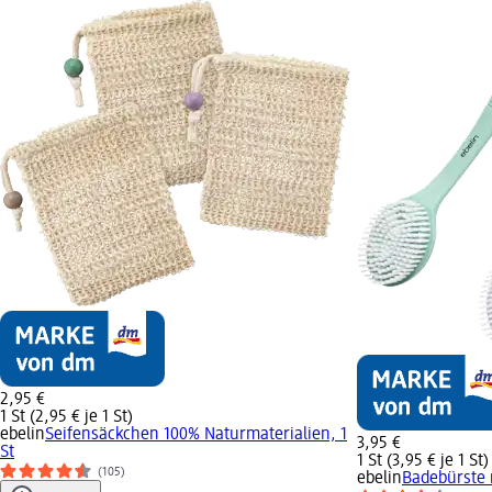
2,95 €
1 St (2,95 € je 1 St)
ebelin
Seifensäckchen 100% Naturmaterialien, 1
3,95 €
St
1 St (3,95 € je 1 St)
(105)
ebelin
Badebürste 