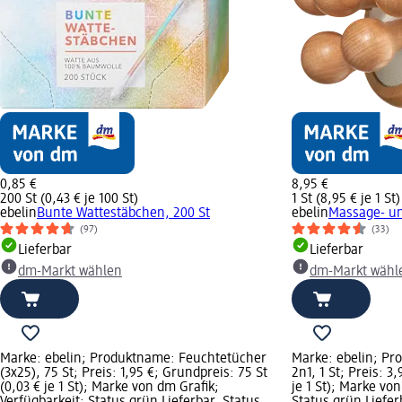
0,85 €
8,95 €
200 St (0,43 € je 100 St)
1 St (8,95 € je 1 St)
ebelin
Bunte Wattestäbchen, 200 St
ebelin
Massage- und
(97)
(33)
Lieferbar
Lieferbar
dm-Markt wählen
dm-Markt wähl
Marke: ebelin; Produktname: Feuchtetücher
Marke: ebelin; Pr
(3x25), 75 St; Preis: 1,95 €; Grundpreis: 75 St
2n1, 1 St; Preis: 3
(0,03 € je 1 St); Marke von dm Grafik;
je 1 St); Marke vo
Verfügbarkeit: Status grün Lieferbar, Status
Status grün Liefe