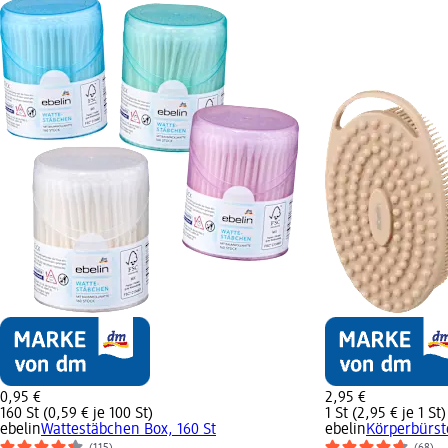
0,95 €
2,95 €
160 St (0,59 € je 100 St)
1 St (2,95 € je 1 St)
ebelin
Wattestäbchen Box, 160 St
ebelin
Körperbürste