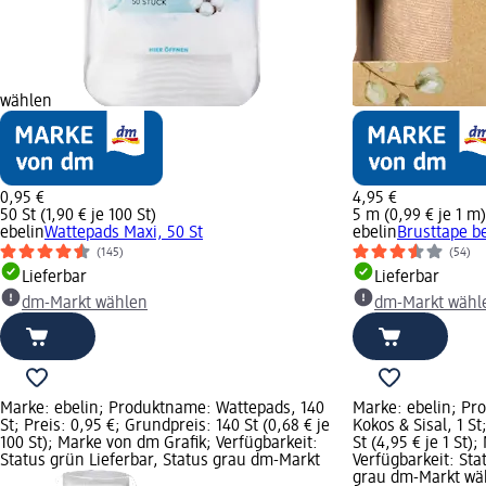
wählen
0,95 €
4,95 €
50 St (1,90 € je 100 St)
5 m (0,99 € je 1 m)
ebelin
Wattepads Maxi, 50 St
ebelin
Brusttape b
(145)
(54)
Lieferbar
Lieferbar
dm-Markt wählen
dm-Markt wähl
Marke: ebelin; Produktname: Wattepads, 140
Marke: ebelin; P
St; Preis: 0,95 €; Grundpreis: 140 St (0,68 € je
Kokos & Sisal, 1 St
100 St); Marke von dm Grafik; Verfügbarkeit:
St (4,95 € je 1 St)
Status grün Lieferbar, Status grau dm-Markt
Verfügbarkeit: Sta
grau dm-Markt wä