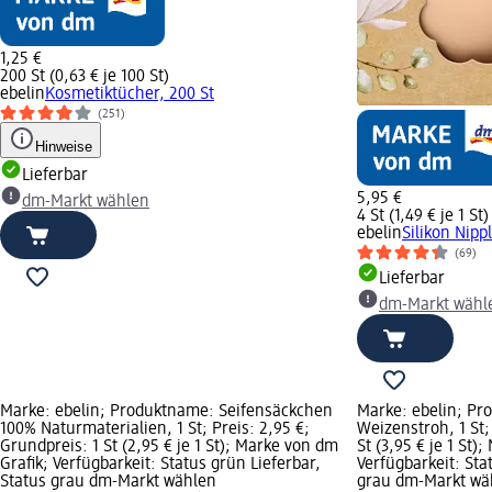
1,25 €
200 St (0,63 € je 100 St)
ebelin
Kosmetiktücher, 200 St
(251)
Hinweise
Lieferbar
5,95 €
dm-Markt wählen
4 St (1,49 € je 1 St)
ebelin
Silikon Nipp
(69)
Lieferbar
dm-Markt wähl
Marke: ebelin; Produktname: Seifensäckchen
Marke: ebelin; Pr
100% Naturmaterialien, 1 St; Preis: 2,95 €;
Weizenstroh, 1 St;
Grundpreis: 1 St (2,95 € je 1 St); Marke von dm
St (3,95 € je 1 St)
Grafik; Verfügbarkeit: Status grün Lieferbar,
Verfügbarkeit: Sta
Status grau dm-Markt wählen
grau dm-Markt wä