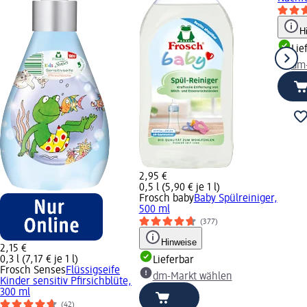
H
Lie
dm
2,95 €
0,5 l (5,90 € je 1 l)
Frosch baby
Baby Spülreiniger,
500 ml
(377)
Hinweise
2,15 €
0,3 l (7,17 € je 1 l)
Lieferbar
Frosch Senses
Flüssigseife
dm-Markt wählen
Kinder sensitiv Pfirsichblüte,
300 ml
(42)