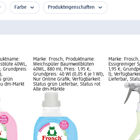
Farbe
Produkteigenschaften
duktname:
Marke: Frosch; Produktname:
Marke: Frosch
usblüte 40WL,
Weichspüler Baumwollblüten
Essigreiniger S
€; Grundpreis:
40WL, 880 ml; Preis: 1,95 €;
1,95 €; Grundpre
);
Grundpreis: 40 Wl (0,05 € je 1 Wl);
l); Verfügbarke
us grün
Nur Online Grafik; Verfügbarkeit:
Lieferbar, Sta
rau dm-Markt
Status grün Lieferbar, Status rot
Alle dm-Märkte