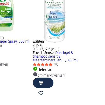
 l)
niger Spray, 500 ml
wählen
2,15 €
0)
0,3 l (7,17 € je 1 l)
Frosch Senses
Duschgel &
Shampoo sensitiv
Meeresmineralien..., 300 ml
ählen
(41)
Lieferbar
dm-Markt wählen