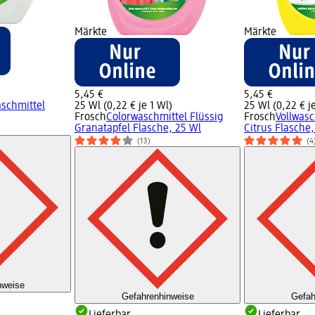
Märkte
Märkte
)
5,45 €
5,45 €
schmittel
25 Wl (0,22 € je 1 Wl)
25 Wl (0,22 € j
Frosch
Colorwaschmittel Flüssig
Frosch
Vollwasc
Granatapfel Flasche, 25 Wl
Citrus Flasche,
(13)
(4
nweise
Gefahrenhinweise
Gefah
Lieferbar
Lieferbar