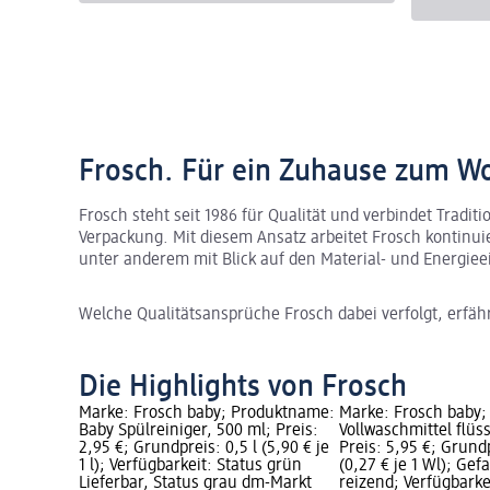
Frosch. Für ein Zuhause zum W
Frosch steht seit 1986 für Qualität und verbindet Tradit
Verpackung. Mit diesem Ansatz arbeitet Frosch kontinui
unter anderem mit Blick auf den Material- und Energiee
Welche Qualitätsansprüche Frosch dabei verfolgt, erfäh
Die Highlights von Frosch
Marke: Frosch baby; Produktname:
Marke: Frosch baby
Baby Spülreiniger, 500 ml; Preis:
Vollwaschmittel flüs
2,95 €; Grundpreis: 0,5 l (5,90 € je
Preis: 5,95 €; Grund
1 l); Verfügbarkeit: Status grün
(0,27 € je 1 Wl); Ge
Lieferbar, Status grau dm-Markt
reizend; Verfügbarke