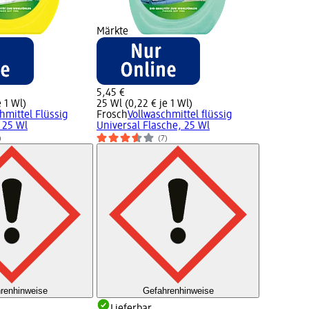
Märkte
5,45 €
e 1 Wl)
25 Wl (0,22 € je 1 Wl)
hmittel Flüssig
Frosch
Vollwaschmittel flüssig
 25 Wl
Universal Flasche, 25 Wl
)
(7)
renhinweise
Gefahrenhinweise
Lieferbar