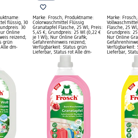
duktname:
Marke: Frosch; Produktname:
Marke: Frosch
el flüssig, 30
Colorwaschmittel Flüssig
Vollwaschmittel
rundpreis: 30
Granatapfel Flasche, 25 Wl; Preis:
Flasche, 25 Wl;
Nur Online
5,45 €; Grundpreis: 25 Wl (0,22 €
Grundpreis: 25 
weis reizend;
je 1 Wl); Nur Online Grafik;
Nur Online Graf
us grün
Gefahrenhinweis reizend;
Gefahrenhinwei
 Alle dm-
Verfügbarkeit: Status grün
Verfügbarkeit:
Lieferbar, Status rot Alle dm-
Lieferbar, Stat