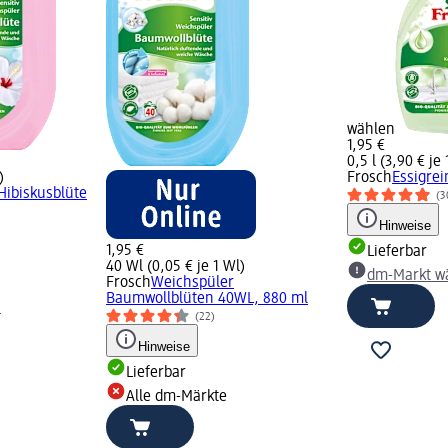
wählen
1,95 €
0,5 l (3,90 € je 1
)
Frosch
Essigrei
Hibiskusblüte
(3
Hinweise
1,95 €
Lieferbar
40 Wl (0,05 € je 1 Wl)
dm-Markt w
Frosch
Weichspüler
Baumwollblüten 40WL, 880 ml
n
(22)
Hinweise
Lieferbar
Alle dm-Märkte