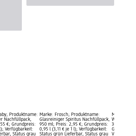
baby; Produktname:
Marke: Frosch; Produktname:
Marke: Fro
er Nachfüllpack,
Glasreiniger Spiritus Nachfüllpack,
Weichspüle
,55 €; Grundpreis:
950 ml; Preis: 2,95 €; Grundpreis:
30WL, 750 ml
 l); Verfügbarkeit:
0,95 l (3,11 € je 1 l); Verfügbarkeit:
Grundpreis: 
erbar, Status grau
Status grün Lieferbar, Status grau
Verfügbarke