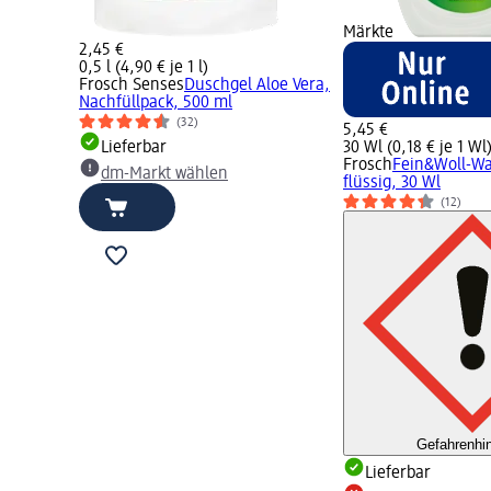
Märkte
2,45 €
0,5 l (4,90 € je 1 l)
Frosch Senses
Duschgel Aloe Vera,
Nachfüllpack, 500 ml
(32)
5,45 €
Lieferbar
30 Wl (0,18 € je 1 Wl
Frosch
Fein&Woll-Wa
dm-Markt wählen
flüssig, 30 Wl
(12)
Gefahrenhi
Lieferbar