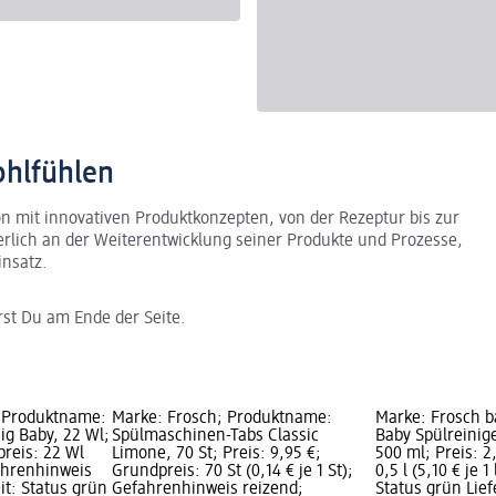
ohlfühlen
ion mit innovativen Produktkonzepten, von der Rezeptur bis zur
erlich an der Weiterentwicklung seiner Produkte und Prozesse,
insatz.
rst Du am Ende der Seite.
; Produktname:
Marke: Frosch; Produktname:
Marke: Frosch 
sig Baby, 22 Wl;
Spülmaschinen-Tabs Classic
Baby Spülreinig
preis: 22 Wl
Limone, 70 St; Preis: 9,95 €;
500 ml; Preis: 2
fahrenhinweis
Grundpreis: 70 St (0,14 € je 1 St);
0,5 l (5,10 € je 1
it: Status grün
Gefahrenhinweis reizend;
Status grün Lief