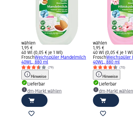
wählen
wählen
1,95 €
1,95 €
40 Wl (0,05 € je 1 Wl)
40 Wl (0,05 € je 1 Wl
Frosch
Weichspüler Mandelmilch
Frosch
Weichspüler 
40WL, 880 ml
40WL, 880 ml
(79)
(70)
Hinweise
Hinweise
Lieferbar
Lieferbar
dm-Markt wählen
dm-Markt wähle