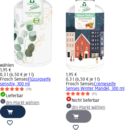
wählen
1,95 €
0,3 l (6,50 € je 1 l)
1,95 €
Frosch Senses
Flüssigseife
0,3 l (6,50 € je 1 l)
sensitiv, 300 ml
Frosch Senses
Cremeseife
Senses Winter Mandel, 300 ml
(70)
(51)
Lieferbar
Nicht lieferbar
dm-Markt wählen
dm-Markt wählen