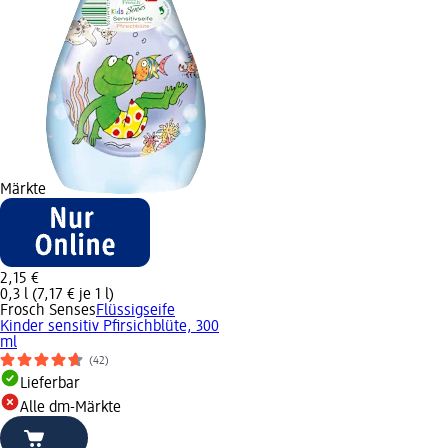
Märkte
2,15 €
0,3 l (7,17 € je 1 l)
Frosch Senses
Flüssigseife
Kinder sensitiv Pfirsichblüte, 300
ml
(42)
Lieferbar
Alle dm-Märkte