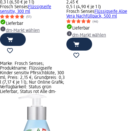
0,3 l (6,50 € je 1 l)
2,45 €
Frosch Senses
Flüssigseife
0,5 l (4,90 € je 1 l)
sensitiv, 300 ml
Frosch Senses
Flüssigseife Aloe
Vera Nachfüllpack, 500 ml
(51)
(46)
Lieferbar
Lieferbar
dm-Markt wählen
dm-Markt wählen
Marke: Frosch Senses;
Produktname: Flüssigseife
Kinder sensitiv Pfirsichblüte, 300
ml; Preis: 2,15 €; Grundpreis: 0,3
l (7,17 € je 1 l); Nur Online Grafik;
Verfügbarkeit: Status grün
Lieferbar, Status rot Alle dm-