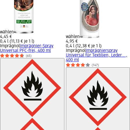
wählen
4,45 €
wählen
0,4 l (11,13 € je 1 l)
4,95 €
Imprägnol
Imprägnier-Spray
0,4 l (12,38 € je 1 l)
Universal PFC-frei, 400 ml
Imprägnol
Imprägnierspray
Universal für Textilien, Leder...,
(65)
400 ml
(147)