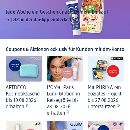
Jede Woche ein Geschenk nach Deinem Einkauf
Jetzt in der dm-App entdecken
¹⁾
Coupons & Aktionen exklusiv für Kunden mit dm-Konto
ARTDECO
L'Oréal Paris
Mit PURINA ein
Kosmetiktasche
Lumi Glotion in
Soziales Projekt
bis 10.08.2026
Reisegröße bis
bis 27.08.2026
erhalten
²⁾
28.08.2026
unterstützen
²⁾
erhalten
²⁾