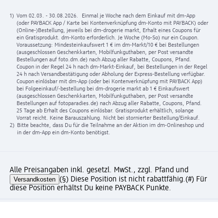
1)
Vom 02.03. - 30.08.2026. Einmal je Woche nach dem Einkauf mit dm-App
(oder PAYBACK App / Karte bei Kontenverknüpfung dm-Konto mit PAYBACK) oder
(Online-)Bestellung, jeweils bei dm-drogerie markt, Erhalt eines Coupons für
ein Gratisprodukt. dm-Konto erforderlich. Je Woche (Mo-So) nur ein Coupon.
Voraussetzung: Mindesteinkaufswert 1 € im dm-Markt/10 € bei Bestellungen
(ausgeschlossen Geschenkkarten, Mobilfunkguthaben, per Post versandte
Bestellungen auf foto.dm.de) nach Abzug aller Rabatte, Coupons, Pfand.
Coupon in der Regel 24 h nach dm-Markt-Einkauf, bei Bestellungen in der Regel
24 h nach Versandbestätigung oder Abholung der Express-Bestellung verfügbar.
Coupon einlösbar mit dm-App (oder bei Kontenverknüpfung mit PAYBACK App)
bei Folgeeinkauf/-bestellung bei dm-drogerie markt ab 1 € Einkaufswert
(ausgeschlossen Geschenkkarten, Mobilfunkguthaben, per Post versandte
Bestellungen auf fotoparadies.de) nach Abzug aller Rabatte, Coupons, Pfand.
25 Tage ab Erhalt des Coupons einlösbar. Gratisprodukt erhältlich, solange
Vorrat reicht. Keine Barauszahlung. Nicht bei stornierter Bestellung/Einkauf.
2)
Bitte beachte, dass Du für die Teilnahme an der Aktion im dm-Onlineshop und
in der dm-App ein dm-Konto benötigst.
Alle Preisangaben inkl. gesetzl. MwSt., zzgl. Pfand und
Versandkosten
(§) Diese Position ist nicht rabattfähig.
(#) Für
diese Position erhältst Du keine PAYBACK Punkte.