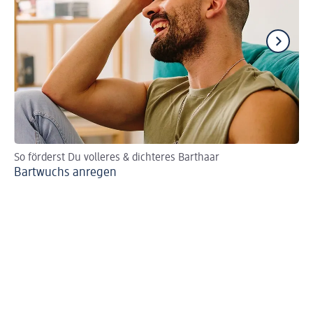
So förderst Du volleres & dichteres Barthaar
So
Bartwuchs anregen
Gr