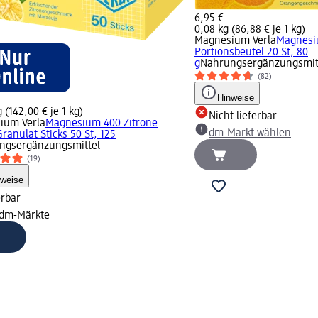
6,95 €
0,08 kg (86,88 € je 1 kg)
Magnesium Verla
Magnesi
Portionsbeutel 20 St, 80
g
Nahrungsergänzungsmit
(82)
Hinweise
 (142,00 € je 1 kg)
Nicht lieferbar
ium Verla
Magnesium 400 Zitrone
dm-Markt wählen
Granulat Sticks 50 St, 125
ngsergänzungsmittel
(19)
nweise
erbar
 dm-Märkte