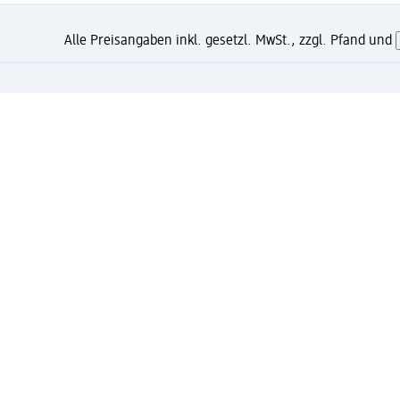
Alle Preisangaben inkl. gesetzl. MwSt., zzgl. Pfand und
Wie gefällt Dir diese Seite?
Unternehmen
Jobs
Services
Kundenservice
Ges
dm & Partner
Sicherheit & Datenschutz bei d