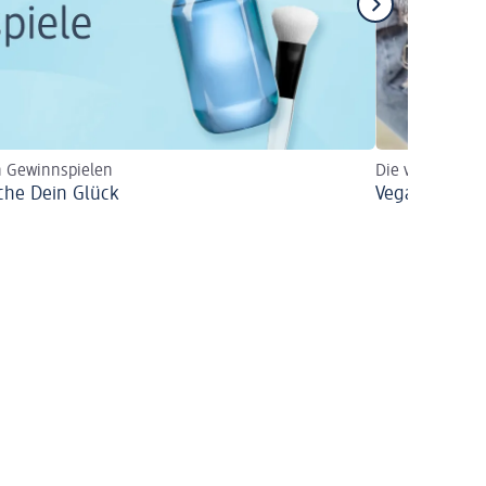
n Gewinnspielen
Die vegane Pr
che Dein Glück
Vegane Prod