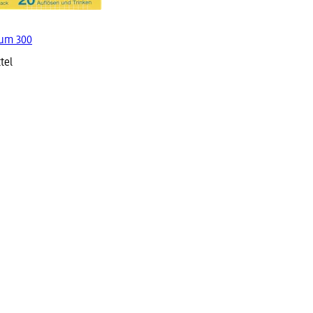
um 300
tel