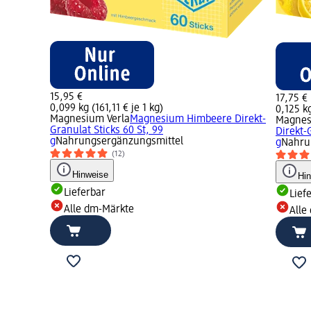
15,95 €
17,75 €
0,099 kg (161,11 € je 1 kg)
0,125 kg
Magnesium Verla
Magnesium Himbeere Direkt-
Magnes
Granulat Sticks 60 St, 99
Direkt-
g
Nahrungsergänzungsmittel
g
Nahru
(12)
Hinweise
Hi
Lieferbar
Lief
Alle dm-Märkte
Alle