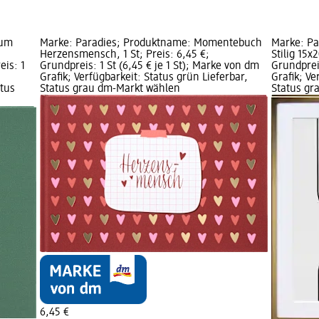
bum
Marke: Paradies; Produktname: Momentebuch
Marke: Pa
Herzensmensch, 1 St; Preis: 6,45 €;
Stilig 15x
eis: 1
Grundpreis: 1 St (6,45 € je 1 St); Marke von dm
Grundpreis
Grafik; Verfügbarkeit: Status grün Lieferbar,
Grafik; Ve
atus
Status grau dm-Markt wählen
Status gr
6,45 €