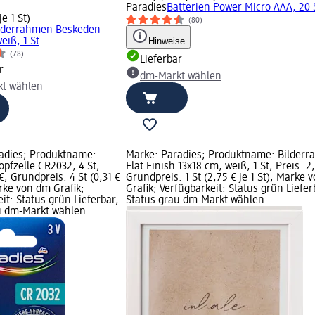
Paradies
Batterien Power Micro AAA, 20 
je 1 St)
(80)
lderrahmen Beskeden
eiß, 1 St
Hinweise
(78)
Lieferbar
r
dm-Markt wählen
t wählen
adies; Produktname:
Marke: Paradies; Produktname: Bilder
pfzelle CR2032, 4 St;
Flat Finish 13x18 cm, weiß, 1 St; Preis: 2
 €; Grundpreis: 4 St (0,31 €
Grundpreis: 1 St (2,75 € je 1 St); Marke 
arke von dm Grafik;
Grafik; Verfügbarkeit: Status grün Liefer
it: Status grün Lieferbar,
Status grau dm-Markt wählen
u dm-Markt wählen