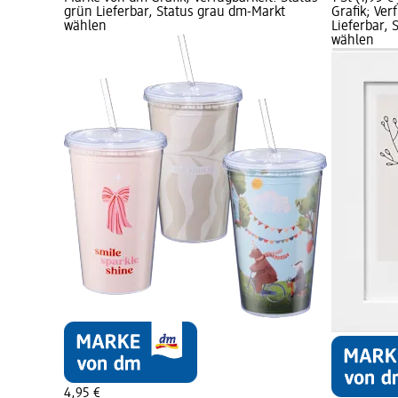
grün Lieferbar, Status grau dm-Markt
Grafik; Ver
wählen
Lieferbar,
wählen
4,95 €