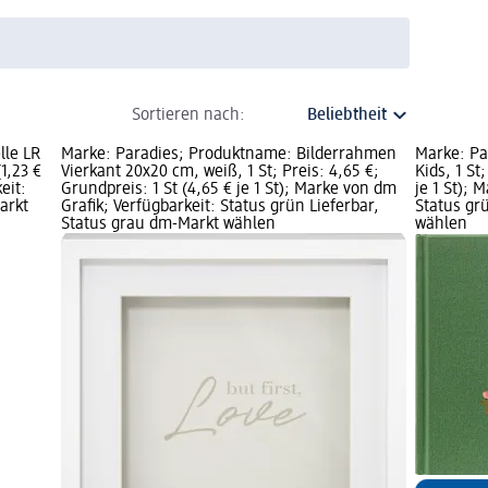
Sortieren nach:
lle LR
Marke: Paradies; Produktname: Bilderrahmen
Marke: P
(1,23 €
Vierkant 20x20 cm, weiß, 1 St; Preis: 4,65 €;
Kids, 1 St
eit:
Grundpreis: 1 St (4,65 € je 1 St); Marke von dm
je 1 St); 
arkt
Grafik; Verfügbarkeit: Status grün Lieferbar,
Status gr
Status grau dm-Markt wählen
wählen