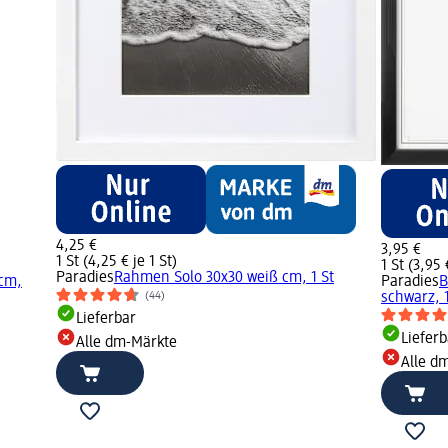
4,25 €
3,95 €
1 St (4,25 € je 1 St)
1 St (3,95 
Paradies
Rahmen Solo 30x30 weiß cm, 1 St
 cm,
Paradies
B
schwarz, 1
(44)
Lieferbar
Lieferb
Alle dm-Märkte
Alle d