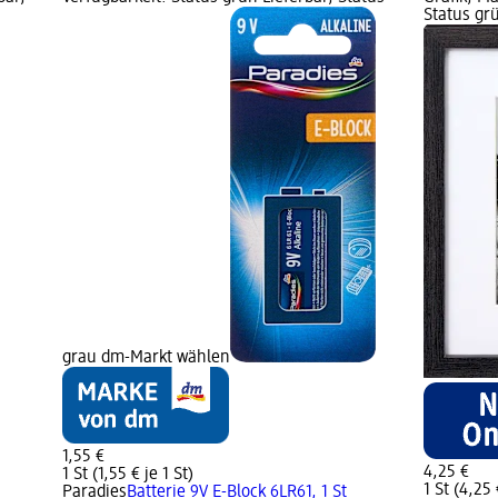
Status grü
grau dm-Markt wählen
1,55 €
4,25 €
1 St (1,55 € je 1 St)
1 St (4,25 
Paradies
Batterie 9V E-Block 6LR61, 1 St