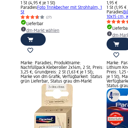
1 St (4,95 € je 1 St)
1,95 €
Paradies
Foto Trinkbecher mit Strohhalm, 1
1 St (1,95 € 
St
Paradies
Bi
10x15 cm, w
(27)
Lieferbar
Lieferba
dm-Markt wählen
dm-Mark
Marke: Paradies; Produktname:
Marke: Par
Nachfüllpack Kleberoller 2x14m, 2 St; Preis:
Lithium Kno
3,25 €; Grundpreis: 2 St (1,63 € je 1 St);
Preis: 1,25
Marke von dm Grafik; Verfügbarkeit: Status
je 1 St); M
grün Lieferbar, Status grau dm-Markt
Verfügbarke
Status gra