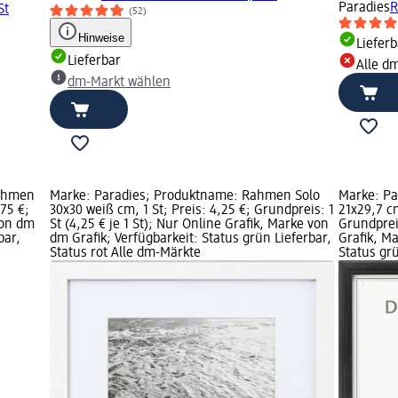
Paradies
R
St
(52)
Hinweise
Lieferb
Lieferbar
Alle d
dm-Markt wählen
rahmen
Marke: Paradies; Produktname: Rahmen Solo
Marke: Pa
,75 €;
30x30 weiß cm, 1 St; Preis: 4,25 €; Grundpreis: 1
21x29,7 cm
von dm
St (4,25 € je 1 St); Nur Online Grafik, Marke von
Grundpreis
bar,
dm Grafik; Verfügbarkeit: Status grün Lieferbar,
Grafik, Ma
Status rot Alle dm-Märkte
Status grü