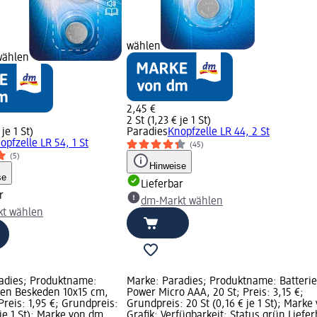
wählen
wählen
2,45 €
2 St (1,23 € je 1 St)
 je 1 St)
Paradies
Knopfzelle LR 44, 2 St
opfzelle LR 54, 1 St
(45)
(5)
Hinweise
se
Lieferbar
r
dm-Markt wählen
t wählen
adies; Produktname:
Marke: Paradies; Produktname: Batteri
en Beskeden 10x15 cm,
Power Micro AAA, 20 St; Preis: 3,15 €;
 Preis: 1,95 €; Grundpreis:
Grundpreis: 20 St (0,16 € je 1 St); Mark
€ je 1 St); Marke von dm
Grafik; Verfügbarkeit: Status grün Liefer