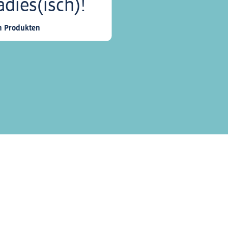
adies(isch)!
 Produkten