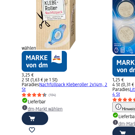
wählen
3,25 €
2 St (1,63 € je 1 St)
1,25 €
Paradies
Nachfüllpack Kleberoller 2x14m, 2
4 St (0,31 € 
St
Paradies
Li
4 St
(104)
Lieferbar
Hinwei
dm-Markt wählen
Lieferba
dm-Mark