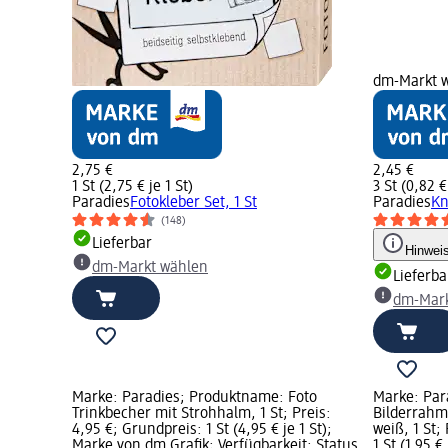
dm-Markt 
2,75 €
2,45 €
1 St (2,75 € je 1 St)
3 St (0,82 €
Paradies
Fotokleber Set, 1 St
Paradies
Kn
(148)
Lieferbar
Hinwei
dm-Markt wählen
Lieferba
dm-Mark
Marke: Paradies; Produktname: Foto
Marke: Par
Trinkbecher mit Strohhalm, 1 St; Preis:
Bilderrahm
4,95 €; Grundpreis: 1 St (4,95 € je 1 St);
weiß, 1 St;
Marke von dm Grafik; Verfügbarkeit: Status
1 St (1,95 