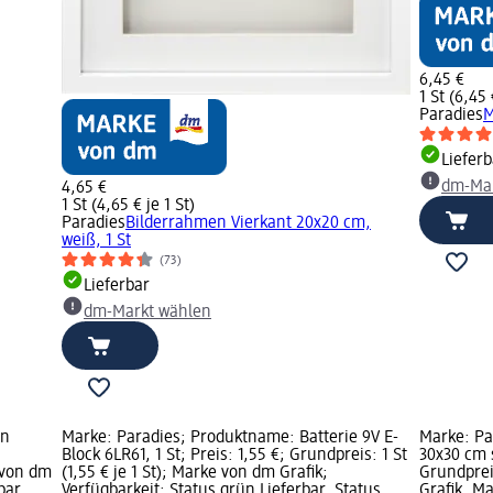
6,45 €
1 St (6,45 
Paradies
M
Lieferb
dm-Mar
4,65 €
1 St (4,65 € je 1 St)
Paradies
Bilderrahmen Vierkant 20x20 cm,
weiß, 1 St
(73)
Lieferbar
dm-Markt wählen
en
Marke: Paradies; Produktname: Batterie 9V E-
Marke: Pa
Block 6LR61, 1 St; Preis: 1,55 €; Grundpreis: 1 St
30x30 cm s
e von dm
(1,55 € je 1 St); Marke von dm Grafik;
Grundpreis
bar,
Verfügbarkeit: Status grün Lieferbar, Status
Grafik, Ma