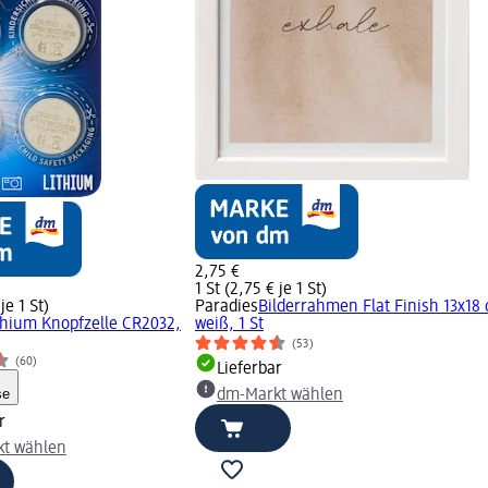
2,75 €
1 St (2,75 € je 1 St)
je 1 St)
Paradies
Bilderrahmen Flat Finish 13x18
thium Knopfzelle CR2032,
weiß, 1 St
(53)
(60)
Lieferbar
se
dm-Markt wählen
r
t wählen