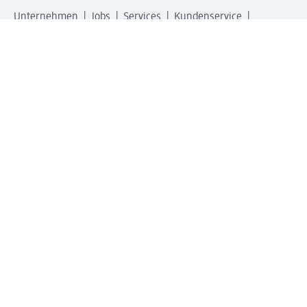
Unternehmen
Jobs
Services
Kundenservice
Geschäftskunden
dm & Partner
Sicherheit & Datenschutz bei dm
Zahlungsarten bei dm