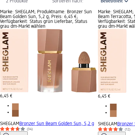
2 Produkte
Sortieren nach:
Marke: SHEGLAM; Produktname: Bronzer Sun
Marke: SHEGLAM; 
Beam Golden Sun, 5,2 g; Preis: 6,45 €;
Beam Terracotta, 5
Verfügbarkeit: Status grün Lieferbar, Status
Verfügbarkeit: Sta
grau dm-Markt wählen
grau dm-Markt wä
6,45 €
6,45 €
SHEGLAM
Bronzer Sun Beam Golden Sun, 5,2 g
SHEGLAM
Bronzer 
(34)
(12)