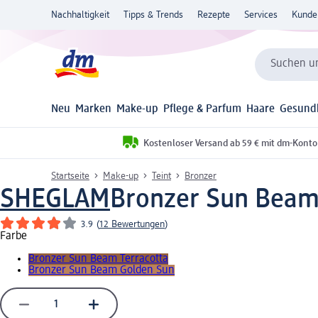
Nachhaltigkeit
Tipps & Trends
Rezepte
Services
Kunde
Suchen un
Neu
Marken
Make-up
Pflege & Parfum
Haare
Gesund
Kostenloser Versand ab 59 € mit dm-Konto
Startseite
Make-up
Teint
Bronzer
SHEGLAM
Bronzer Sun Beam 
3.9
(
12 Bewertungen
)
Farbe
Bronzer Sun Beam Terracotta
Bronzer Sun Beam Golden Sun