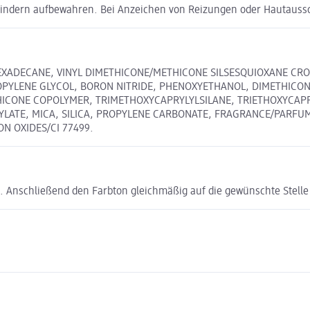
Kindern aufbewahren. Bei Anzeichen von Reizungen oder Hautauss
XADECANE, VINYL DIMETHICONE/METHICONE SILSESQUIOXANE CROS
ROPYLENE GLYCOL, BORON NITRIDE, PHENOXYETHANOL, DIMETHICON
HICONE COPOLYMER, TRIMETHOXYCAPRYLYLSILANE, TRIETHOXYCAPR
ILYLATE, MICA, SILICA, PROPYLENE CARBONATE, FRAGRANCE/PARF
RON OXIDES/CI 77499.
Anschließend den Farbton gleichmäßig auf die gewünschte Stelle a