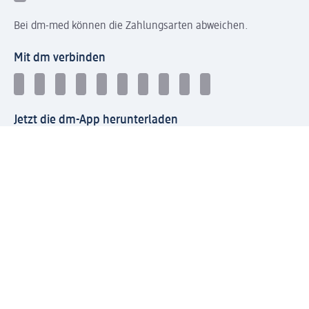
Bei dm-med können die Zahlungsarten abweichen.
Mit dm verbinden
Jetzt die dm-App herunterladen
Impressum dm
Datenschutz dm
Einwilligungsverwaltung
Nutzungsbedingungen
AGB dm
Vertrag widerrufen und Widerrufsbelehrung dm
Streitschlichtung
Entsorgung und Rücknahme von Elektro-Altgeräten und