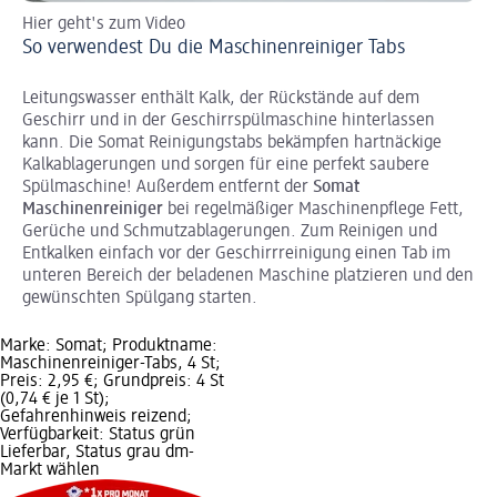
Hier geht's zum Video
Hi
So verwendest Du die Maschinenreiniger Tabs
So
Leitungswasser enthält Kalk, der Rückstände auf dem
Geschirr und in der Geschirrspülmaschine hinterlassen
kann. Die Somat Reinigungstabs bekämpfen hartnäckige
Kalkablagerungen und sorgen für eine perfekt saubere
Spülmaschine! Außerdem entfernt der
Somat
Maschinenreiniger
bei regelmäßiger Maschinenpflege Fett,
Gerüche und Schmutzablagerungen. Zum Reinigen und
Entkalken einfach vor der Geschirrreinigung einen Tab im
unteren Bereich der beladenen Maschine platzieren und den
gewünschten Spülgang starten.
Marke: Somat; Produktname:
Maschinenreiniger-Tabs, 4 St;
Preis: 2,95 €; Grundpreis: 4 St
(0,74 € je 1 St);
Gefahrenhinweis reizend;
Verfügbarkeit: Status grün
Lieferbar, Status grau dm-
Markt wählen