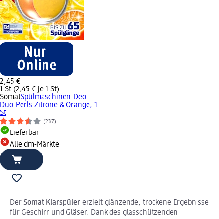
2,45 €
1 St (2,45 € je 1 St)
Somat
Spülmaschinen-Deo
Duo-Perls Zitrone & Orange, 1
St
(237)
Lieferbar
Alle dm-Märkte
Der
Somat Klarspüler
erzielt glänzende, trockene Ergebnisse
für Geschirr und Gläser. Dank des glasschützenden