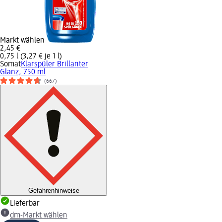
Markt wählen
2,45 €
0,75 l (3,27 € je 1 l)
Somat
Klarspüler Brillanter
Glanz, 750 ml
(667)
Gefahrenhinweise
Lieferbar
dm-Markt wählen