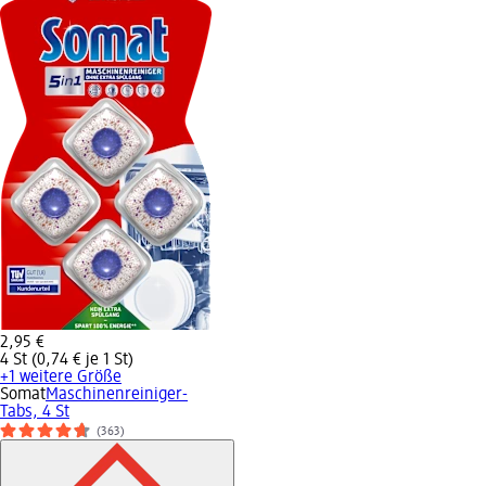
2,95 €
4 St (0,74 € je 1 St)
+1 weitere Größe
Somat
Maschinenreiniger-
Tabs, 4 St
(363)