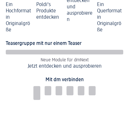
entdecken
Ein
Poldi's
Ein
und
Hochformat
Produkte
Querformat
ausprobiere
in
entdecken
in
n
Originalgrö
Originalgrö
ße
ße
Teasergruppe mit nur einem Teaser
Neue Module für dmNext
Jetzt entdecken und ausprobieren
Mit dm verbinden