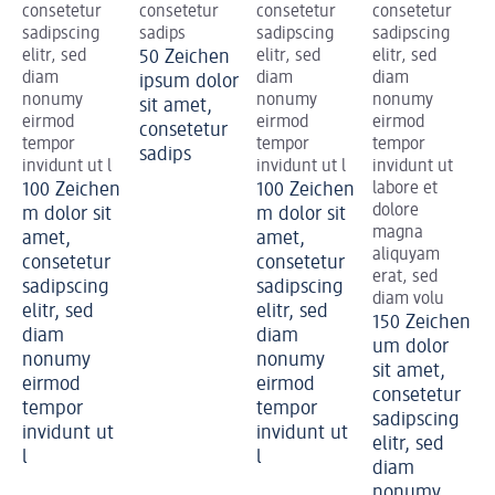
consetetur
consetetur
consetetur
consetetur
sadipscing
sadips
sadipscing
sadipscing
elitr, sed
50 Zeichen
elitr, sed
elitr, sed
diam
diam
diam
ipsum dolor
nonumy
nonumy
nonumy
sit amet,
eirmod
eirmod
eirmod
consetetur
tempor
tempor
tempor
sadips
invidunt ut l
invidunt ut l
invidunt ut
100 Zeichen
100 Zeichen
labore et
dolore
m dolor sit
m dolor sit
magna
amet,
amet,
aliquyam
consetetur
consetetur
erat, sed
sadipscing
sadipscing
diam volu
elitr, sed
elitr, sed
150 Zeichen
diam
diam
um dolor
nonumy
nonumy
sit amet,
eirmod
eirmod
consetetur
tempor
tempor
sadipscing
invidunt ut
invidunt ut
elitr, sed
l
l
diam
nonumy