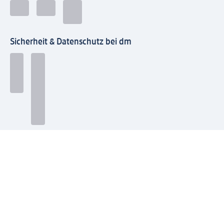
Sicherheit & Datenschutz bei dm
Zahlungsarten bei dm
Bei dm-med können die Zahlungsarten abweichen.