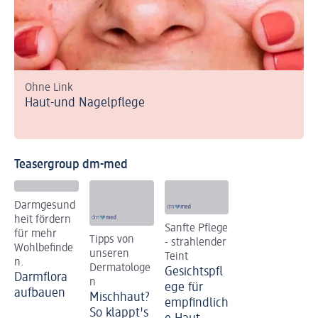
Ohne Link
Haut-und Nagelpflege
Teasergroup dm-med
Darmgesund
heit fördern
Sanfte Pflege
für mehr
Tipps von
- strahlender
Wohlbefinde
unseren
Teint
n.
Dermatologe
Gesichtspfl
Darmflora
n
ege für
aufbauen
Mischhaut?
empfindlich
So klappt's