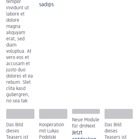
tempor
sadips
invidunt ut
labore et
dolore
magna
aliquyam
erat, sed
diam
voluptua. At
vero eos et
accusam et
justo duo
dolores et ea
rebum. Stet
clita kasd
gubergren,
no sea tak
Neue Module
Das Bild
Kooperation
Das Bild
für dmNext
dieses
mit Lukas
dieses
Jetzt
Teasers ist
Podolski
Teasers ist