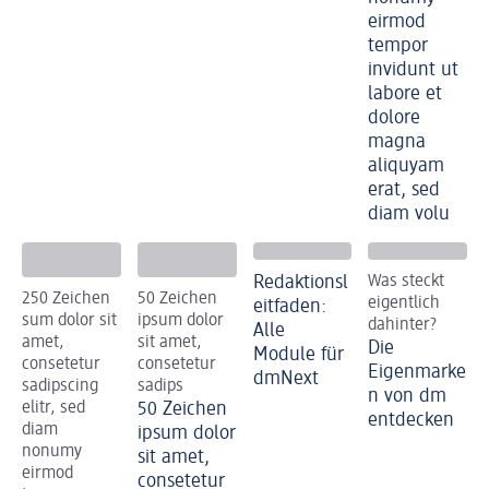
eirmod
tempor
invidunt ut
labore et
dolore
magna
aliquyam
erat, sed
diam volu
Redaktionsl
Was steckt
250 Zeichen
50 Zeichen
eigentlich
eitfaden:
sum dolor sit
ipsum dolor
dahinter?
Alle
amet,
sit amet,
Die
Module für
consetetur
consetetur
Eigenmarke
dmNext
sadipscing
sadips
n von dm
elitr, sed
50 Zeichen
entdecken
diam
ipsum dolor
nonumy
sit amet,
eirmod
consetetur