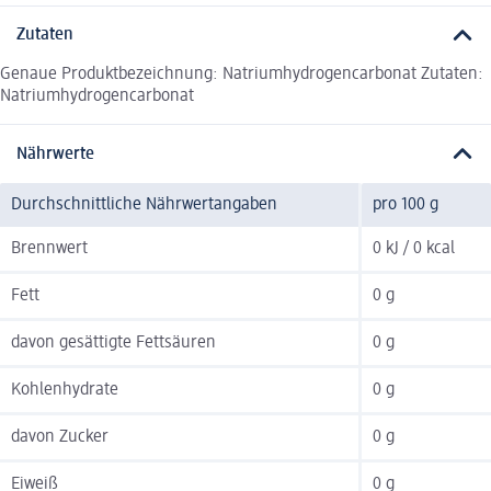
Zutaten
Genaue Produktbezeichnung: Natriumhydrogencarbonat Zutaten:
Natriumhydrogencarbonat
Nährwerte
Durchschnittliche Nährwertangaben
pro 100 g
Brennwert
0 kJ / 0 kcal
Fett
0 g
davon gesättigte Fettsäuren
0 g
Kohlenhydrate
0 g
davon Zucker
0 g
Eiweiß
0 g