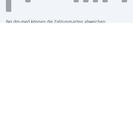
Bei dm-med können die Zahlungsarten abweichen.
Mit dm verbinden
Jetzt die dm-App herunterladen
Impressum dm
Datenschutz dm
Einwilligungsverwaltung
Nutzungsbedingungen
AGB dm
Vertrag widerrufen und Widerrufsbelehrung dm
Streitschlichtung