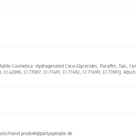
tite Cosmetica: Hydrogenated Coco-Glycerides, Paraffin, Talc, Cera
40, CI 42090, CI 77007, CI 77491, CI 77492, CI 77499, CI 77891]. 
eutschland produkt@partyxpeople.de