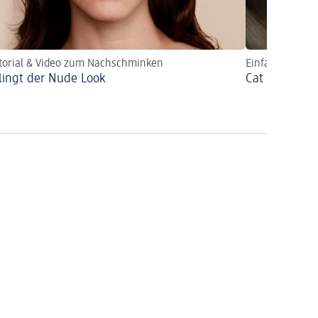
torial & Video zum Nachschminken
Einfache Anlei
lingt der Nude Look
Cat Eyes sch