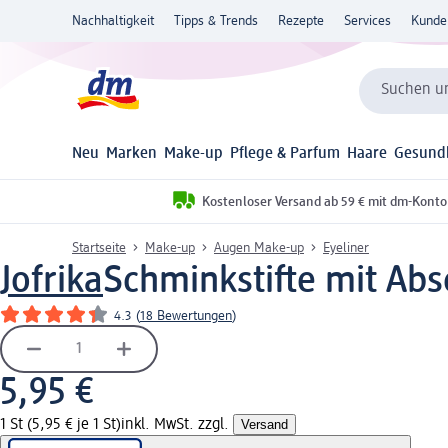
Nachhaltigkeit
Tipps & Trends
Rezepte
Services
Kunde
Suchen un
Neu
Marken
Make-up
Pflege & Parfum
Haare
Gesund
Kostenloser Versand ab 59 € mit dm-Konto
Startseite
Make-up
Augen Make-up
Eyeliner
Jofrika
Schminkstifte mit Abs
4.3
(
18 Bewertungen
)
5,95 €
1 St (5,95 € je 1 St)
inkl. MwSt. zzgl.
Versand