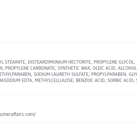
L STEARATE, DISTEARDIMONIUM HECTORITE, PROPYLENE GLYCOL, S
N, PROPYLENE CARBONATE, SYNTHETIC WAX, OLEIC ACID, ALCOHOL
HYLPARABEN, SODIUM LAURETH SULFATE, PROPYLPARABEN, GLYCI
SODIUM EDTA, METHYLCELLULOSE, BENZOIC ACID, SORBIC ACID, S
sumeraffairs.com/