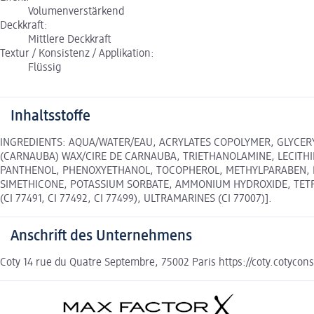
Volumenverstärkend
Deckkraft:
Mittlere Deckkraft
Textur / Konsistenz / Applikation:
Flüssig
Inhaltsstoffe
INGREDIENTS: AQUA/WATER/EAU, ACRYLATES COPOLYMER, GLYCERY
(CARNAUBA) WAX/CIRE DE CARNAUBA, TRIETHANOLAMINE, LECITHI
PANTHENOL, PHENOXYETHANOL, TOCOPHEROL, METHYLPARABEN, ET
SIMETHICONE, POTASSIUM SORBATE, AMMONIUM HYDROXIDE, TETRA
(CI 77491, CI 77492, CI 77499), ULTRAMARINES (CI 77007)].
Anschrift des Unternehmens
Coty 14 rue du Quatre Septembre, 75002 Paris https://coty.cotycon