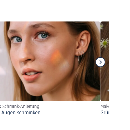
& Schmink-Anleitung
Make-up-Tipps
 Augen schminken
Grüne Augen