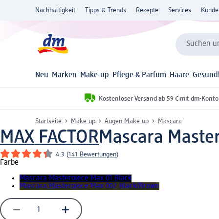
Nachhaltigkeit
Tipps & Trends
Rezepte
Services
Kunde
Suchen un
Neu
Marken
Make-up
Pflege & Parfum
Haare
Gesund
Kostenloser Versand ab 59 € mit dm-Konto
Startseite
Make-up
Augen Make-up
Mascara
MAX FACTOR
Mascara Master
4.3
(
141 Bewertungen
)
Farbe
Mascara Masterpiece Max 01 Black
Mascara Masterpiece Max 002 Black/Brown