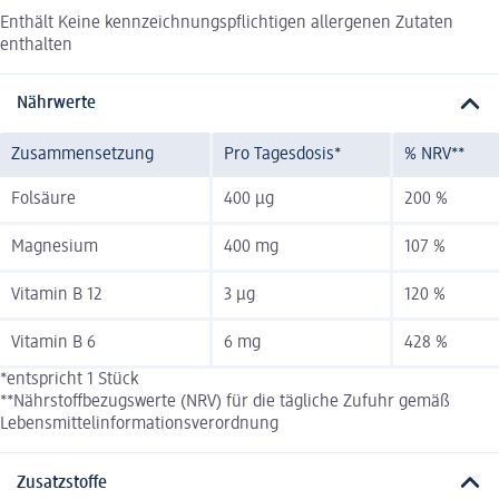
Enthält Keine kennzeichnungspflichtigen allergenen Zutaten
enthalten
Nährwerte
Zusammensetzung
Pro Tagesdosis*
% NRV**
Folsäure
400 µg
200 %
Magnesium
400 mg
107 %
Vitamin B 12
3 µg
120 %
Vitamin B 6
6 mg
428 %
*entspricht 1 Stück
**Nährstoffbezugswerte (NRV) für die tägliche Zufuhr gemäß
Lebensmittelinformationsverordnung
Zusatzstoffe