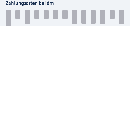
Zahlungsarten bei dm
Bei dm-med können die Zahlungsarten abweichen.
Mit dm verbinden
Jetzt die dm-App herunterladen
Impressum dm
Datenschutz dm