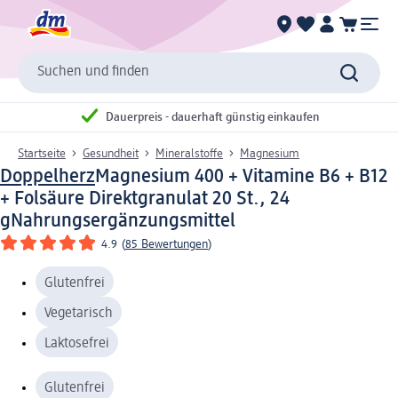
Suchen und finden
Dauerpreis - dauerhaft günstig einkaufen
Startseite
Gesundheit
Mineralstoffe
Magnesium
Doppelherz
Magnesium 400 + Vitamine B6 + B12
+ Folsäure Direktgranulat 20 St., 24
g
Nahrungsergänzungsmittel
4.9
(
85 Bewertungen
)
Glutenfrei
Vegetarisch
Laktosefrei
Glutenfrei