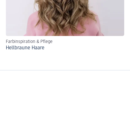
Farbinspiration & Pflege
We
Hellbraune Haare
Bl