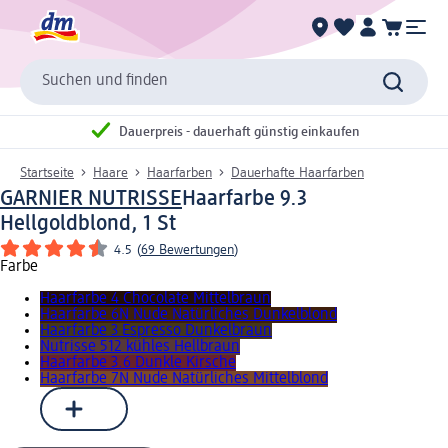
Suchen und finden
Dauerpreis - dauerhaft günstig einkaufen
Startseite
Haare
Haarfarben
Dauerhafte Haarfarben
GARNIER NUTRISSE
Haarfarbe 9.3
Hellgoldblond, 1 St
4.5
(
69 Bewertungen
)
Farbe
Haarfarbe 4 Chocolate Mittelbraun
Haarfarbe 6N Nude Natürliches Dunkelblond
Haarfarbe 3 Espresso Dunkelbraun
Nutrisse 512 kühles Hellbraun
Haarfarbe 3.6 Dunkle Kirsche
Haarfarbe 7N Nude Natürliches Mittelblond