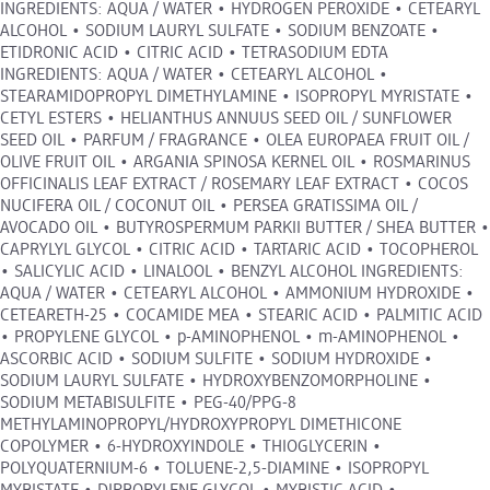
INGREDIENTS: AQUA / WATER • HYDROGEN PEROXIDE • CETEARYL
ALCOHOL • SODIUM LAURYL SULFATE • SODIUM BENZOATE •
ETIDRONIC ACID • CITRIC ACID • TETRASODIUM EDTA
INGREDIENTS: AQUA / WATER • CETEARYL ALCOHOL •
STEARAMIDOPROPYL DIMETHYLAMINE • ISOPROPYL MYRISTATE •
CETYL ESTERS • HELIANTHUS ANNUUS SEED OIL / SUNFLOWER
SEED OIL • PARFUM / FRAGRANCE • OLEA EUROPAEA FRUIT OIL /
OLIVE FRUIT OIL • ARGANIA SPINOSA KERNEL OIL • ROSMARINUS
OFFICINALIS LEAF EXTRACT / ROSEMARY LEAF EXTRACT • COCOS
NUCIFERA OIL / COCONUT OIL • PERSEA GRATISSIMA OIL /
AVOCADO OIL • BUTYROSPERMUM PARKII BUTTER / SHEA BUTTER •
CAPRYLYL GLYCOL • CITRIC ACID • TARTARIC ACID • TOCOPHEROL
• SALICYLIC ACID • LINALOOL • BENZYL ALCOHOL INGREDIENTS:
AQUA / WATER • CETEARYL ALCOHOL • AMMONIUM HYDROXIDE •
CETEARETH-25 • COCAMIDE MEA • STEARIC ACID • PALMITIC ACID
• PROPYLENE GLYCOL • p-AMINOPHENOL • m-AMINOPHENOL •
ASCORBIC ACID • SODIUM SULFITE • SODIUM HYDROXIDE •
SODIUM LAURYL SULFATE • HYDROXYBENZOMORPHOLINE •
SODIUM METABISULFITE • PEG-40/PPG-8
METHYLAMINOPROPYL/HYDROXYPROPYL DIMETHICONE
COPOLYMER • 6-HYDROXYINDOLE • THIOGLYCERIN •
POLYQUATERNIUM-6 • TOLUENE-2,5-DIAMINE • ISOPROPYL