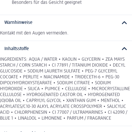
Besonders für das Gesicht geeignet
Warnhinweise
Kontakt mit den Augen vermeiden.
Inhaltsstoffe
INGREDIENTS: AQUA / WATER • KAOLIN • GLYCERIN • ZEA MAYS
STARCH / CORN STARCH • CI 77891 / TITANIUM DIOXIDE • DECYL
GLUCOSIDE • SODIUM LAURETH SULFATE • PEG-7 GLYCERYL
COCOATE • PERLITE • NIACINAMIDE • TRIDECETH-6 • PEG-30
DIPOLYHYDROXYSTEARATE • SODIUM CITRATE • SODIUM
HYDROXIDE • SILICA • PUMICE • CELLULOSE • MICROCRYSTALLINE
CELLULOSE • HYDROGENATED CASTOR OIL • HYDROGENATED
JOJOBA OIL • CAPRYLYL GLYCOL • XANTHAN GUM • MENTHOL •
ACRYLATES/C10-30 ALKYL ACRYLATE CROSSPOLYMER • SALICYLIC
ACID • CHLORPHENESIN • CI 77007 / ULTRAMARINES • CI 42090 /
BLUE 1 • LINALOOL • LIMONENE • PARFUM / FRAGRANCE