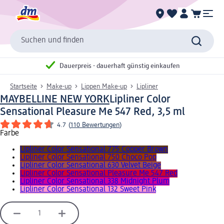
Suchen und finden
Dauerpreis - dauerhaft günstig einkaufen
Startseite
Make-up
Lippen Make-up
Lipliner
MAYBELLINE NEW YORK
Lipliner Color
Sensational Pleasure Me 547 Red, 3,5 ml
4.7
(
110 Bewertungen
)
Farbe
Lipliner Color Sensational 775 Copper Brown
Lipliner Color Sensational 750 Choco Pop
Lipliner Color Sensational 630 Velvet Beige
Lipliner Color Sensational Pleasure Me 547 Red
Lipliner Color Sensational 338 Midnight Plum
Lipliner Color Sensational 132 Sweet Pink