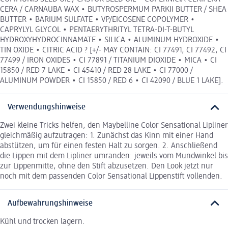
CERA / CARNAUBA WAX • BUTYROSPERMUM PARKII BUTTER / SHEA
BUTTER • BARIUM SULFATE • VP/EICOSENE COPOLYMER •
CAPRYLYL GLYCOL • PENTAERYTHRITYL TETRA-DI-T-BUTYL
HYDROXYHYDROCINNAMATE • SILICA • ALUMINUM HYDROXIDE •
TIN OXIDE • CITRIC ACID ? [+/- MAY CONTAIN: CI 77491, CI 77492, CI
77499 / IRON OXIDES • CI 77891 / TITANIUM DIOXIDE • MICA • CI
15850 / RED 7 LAKE • CI 45410 / RED 28 LAKE • CI 77000 /
ALUMINUM POWDER • CI 15850 / RED 6 • CI 42090 / BLUE 1 LAKE].
Verwendungshinweise
Zwei kleine Tricks helfen, den Maybelline Color Sensational Lipliner
gleichmäßig aufzutragen: 1. Zunächst das Kinn mit einer Hand
abstützen, um für einen festen Halt zu sorgen. 2. Anschließend
die Lippen mit dem Lipliner umranden: jeweils vom Mundwinkel bis
zur Lippenmitte, ohne den Stift abzusetzen. Den Look jetzt nur
noch mit dem passenden Color Sensational Lippenstift vollenden.
Aufbewahrungshinweise
Kühl und trocken lagern.