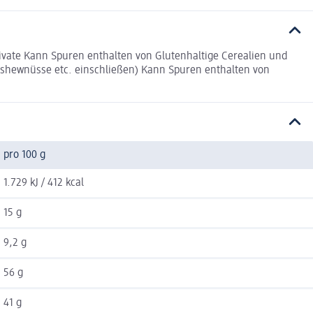
ivate Kann Spuren enthalten von Glutenhaltige Cerealien und
shewnüsse etc. einschließen) Kann Spuren enthalten von
pro 100 g
1.729 kJ / 412 kcal
15 g
9,2 g
56 g
41 g