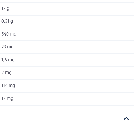
12 g
0,31 g
540 mg
23 mg
1,6 mg
2 mg
114 mg
17 mg