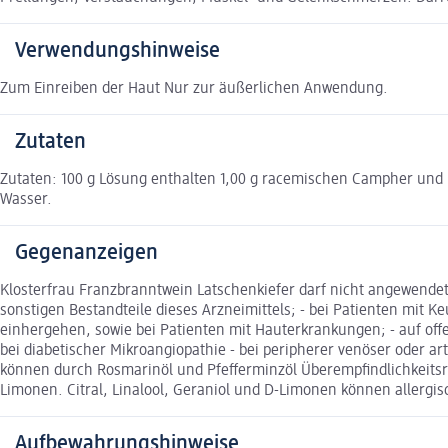
Verwendungshinweise
Zum Einreiben der Haut Nur zur äußerlichen Anwendung.
Zutaten
Zutaten: 100 g Lösung enthalten 1,00 g racemischen Campher und 52
Wasser.
Gegenanzeigen
Klosterfrau Franzbranntwein Latschenkiefer darf nicht angewendet
sonstigen Bestandteile dieses Arzneimittels; - bei Patienten mi
einhergehen, sowie bei Patienten mit Hauterkrankungen; - auf off
bei diabetischer Mikroangiopathie - bei peripherer venöser oder arte
können durch Rosmarinöl und Pfefferminzöl Überempfindlichkeitsrea
Limonen. Citral, Linalool, Geraniol und D-Limonen können allergi
Aufbewahrungshinweise