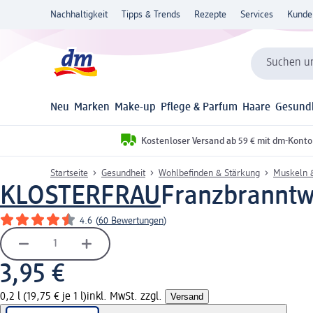
Nachhaltigkeit
Tipps & Trends
Rezepte
Services
Kunde
Suchen un
Neu
Marken
Make-up
Pflege & Parfum
Haare
Gesund
Kostenloser Versand ab 59 € mit dm-Konto
Startseite
Gesundheit
Wohlbefinden & Stärkung
Muskeln 
KLOSTERFRAU
Franzbranntwe
4.6
(
60 Bewertungen
)
3,95 €
0,2 l (19,75 € je 1 l)
inkl. MwSt. zzgl.
Versand