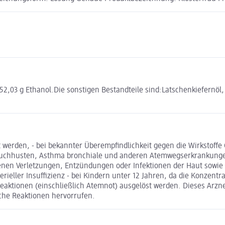
,03 g Ethanol.Die sonstigen Bestandteile sind:Latschenkiefernöl, 
 werden, - bei bekannter Überempfindlichkeit gegen die Wirkstoff
t Keuchhusten, Asthma bronchiale und anderen Atemwegserkrankung
enen Verletzungen, Entzündungen oder Infektionen der Haut sowie 
rieller Insuffizienz - bei Kindern unter 12 Jahren, da die Konzentra
ktionen (einschließlich Atemnot) ausgelöst werden. Dieses Arzneimi
sche Reaktionen hervorrufen.