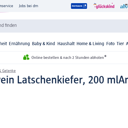
nservice
Jobs bei dm
d finden
heit
Ernährung
Baby & Kind
Haushalt
Home & Living
Foto
Tier
*
Online bestellen & nach 2 Stunden abholen
& Gelenke
in Latschenkiefer, 200 ml
Ar