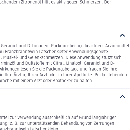
ischendem Zitronenöl hilft es aktiv gegen Schmerzen. Der
l, Geraniol und D-Limonen. Packungsbeilage beachten. Arzneimittel
rfrau Franzbranntwein Latschenkiefer Anwendungsgebiete:
n, Muskel- und Gelenkschmerzen. Diese Anwendung stützt sich
inzöl und Duftstoffe mit Citral, Linalool, Geraniol und D-
wirkungen lesen Sie die Packungsbeilage und fragen Sie Ihre
e Ihre Ärztin, Ihren Arzt oder in Ihrer Apotheke. Bei bestehenden
rache mit einem Arzt oder Apotheker zu halten.
mittel zur Verwendung ausschließlich auf Grund langjähriger
ung, z. B. zur unterstützenden Behandlung von Zerrungen,
anzbranntwein Latschenkiefer