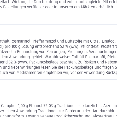
reifach-Wirkung die Durchblutung und entspannt zugleich. Mit erfr
ess-Bestellungen verfügbar oder in unseren dm-Märkten erhältlich.
ält Rosmarinöl, Pfefferminzöl und Duftstoffe mit Citral, Linaloo
ol) pro 100 g Lösung entsprechend 52 % (w/w). Pflichttext: Kloste
rstützenden Behandlung von Zerrungen, Prellungen, Verstauchunge
 dem Anwendungsgebiet. Warnhinweise: Enthält Rosmarinöl, Pfefferm
chend 52 % (w/w). Packungsbeilage beachten. Zu Risiken und Neben
ken und Nebenwirkungen lesen Sie die Packungsbeilage und fragen Si
brauch von Medikamenten empfehlen wir, vor der Anwendung Rücksp
Campher 1,00 g Ethanol 52,03 g Traditionelles pflanzliches Arznei
erlichen Anwendung Traditionell zur Förderung der Hautdurchblut
eichungsform: Lösung Genaue Produktbezeichnung: Klosterfrau Fr