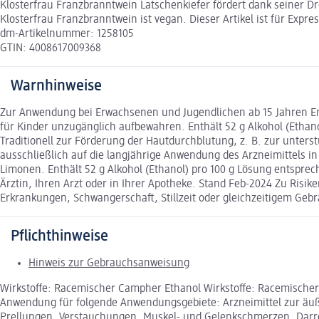
Klosterfrau Franzbranntwein Latschenkiefer fördert dank seiner D
Klosterfrau Franzbranntwein ist vegan. Dieser Artikel ist für Expr
dm-Artikelnummer: 1258105
GTIN: 4008617009368
Warnhinweise
Zur Anwendung bei Erwachsenen und Jugendlichen ab 15 Jahren Enth
für Kinder unzugänglich aufbewahren. Enthält 52 g Alkohol (Ethan
Traditionell zur Förderung der Hautdurchblutung, z. B. zur unte
ausschließlich auf die langjährige Anwendung des Arzneimittels in
Limonen. Enthält 52 g Alkohol (Ethanol) pro 100 g Lösung entspre
Ärztin, Ihren Arzt oder in Ihrer Apotheke. Stand Feb-2024 Zu Risi
Erkrankungen, Schwangerschaft, Stillzeit oder gleichzeitigem Ge
Pflichthinweise
Hinweis zur Gebrauchsanweisung
Wirkstoffe: Racemischer Campher Ethanol Wirkstoffe: Racemischer 
Anwendung für folgende Anwendungsgebiete: Arzneimittel zur äuß
Prellungen, Verstauchungen, Muskel- und Gelenkschmerzen. Darr