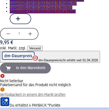
Lippenstift Fat Oil Slick Click 18 Profile Pic
Lippenstift Fat Oil Slick Click 16 Verified
Lippenstift Fat Oil Slick Click 11 In a Mood
9,95 €
inkl. MwSt. zzgl.
Versand
dm-Dauerpreis
nicht erhöht seit 01.04.2026
In den Warenkorb
Nicht lieferbar
Paketversand für das Produkt nicht möglich
Verfügbarkeit in einem dm-Markt prüfen
Du erhältst
4 PAYBACK
°Punkte