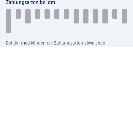
Zahlungsarten bei dm
Bei dm-med können die Zahlungsarten abweichen.
Mit dm verbinden
Jetzt die dm-App herunterladen
Impressum dm
Datenschutz dm
Einwilligungsverwaltung
Nutzungsbedingungen