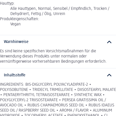
Hauttyp:
Alle Hauttypen, Normal, Sensibel / Empfindlich, Trocken /
Dehydriert, Fettig / Ölig, Unrein
Produkteigenschaften:
Vegan
Warnhinweise
Es sind keine spezifischen Vorsichtsmaßnahmen für die
Verwendung dieses Produkts unter normalen oder
vernünftigerweise vorhersehbaren Bedingungen erforderlich.
Inhaltsstoffe
INGREDIENTS: BIS-DIGLYCERYL POLYACYLADIPATE-2 •
POLYISOBUTENE • TRIDECYL TRIMELLITATE • DIISOSTEARYL MALATE
• PENTAERYTHRITYL TETRAISOSTEARATE • SYNTHETIC WAX •
POLYGLYCERYL-2 TRIISOSTEARATE • PERSEA GRATISSIMA OIL /
AVOCADO OIL • RUBUS CHAMAEMORUS SEED OIL • RUBUS IDAEUS
SEED OIL / RASPBERRY SEED OIL • AROMA / FLAVOR • ALUMINUM
HYDROXIDE • TOCOPHERYL ACETATE • PHENOXYETHANOL • CI