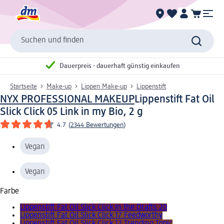
Suchen und finden
Dauerpreis - dauerhaft günstig einkaufen
Startseite
Make-up
Lippen Make-up
Lippenstift
NYX PROFESSIONAL MAKEUP
Lippenstift Fat Oil
Slick Click 05 Link in my Bio, 2 g
4.7
(
2344 Bewertungen
)
Vegan
Vegan
Farbe
Lippenstift Fat Oil Slick Click In the Drafts 20
Lippenstift Fat Oil Slick Click 17 Feedworthy
Lippenstift Fat Oil Slick Click 12 Trending Topic