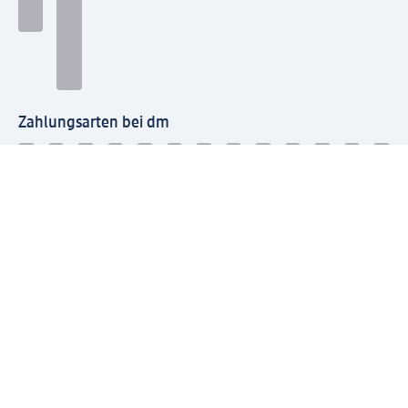
Zahlungsarten bei dm
Bei dm-med können die Zahlungsarten abweichen.
Mit dm verbinden
Jetzt die dm-App herunterladen