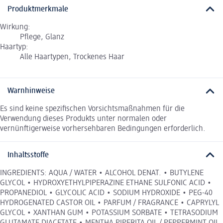
Produktmerkmale
Wirkung:
Pflege, Glanz
Haartyp:
Alle Haartypen, Trockenes Haar
Warnhinweise
Es sind keine spezifischen Vorsichtsmaßnahmen für die
Verwendung dieses Produkts unter normalen oder
vernünftigerweise vorhersehbaren Bedingungen erforderlich.
Inhaltsstoffe
INGREDIENTS: AQUA / WATER • ALCOHOL DENAT. • BUTYLENE
GLYCOL • HYDROXYETHYLPIPERAZINE ETHANE SULFONIC ACID •
PROPANEDIOL • GLYCOLIC ACID • SODIUM HYDROXIDE • PEG-40
HYDROGENATED CASTOR OIL • PARFUM / FRAGRANCE • CAPRYLYL
GLYCOL • XANTHAN GUM • POTASSIUM SORBATE • TETRASODIUM
GLUTAMATE DIACETATE • MENTHA PIPERITA OIL / PEPPERMINT OIL