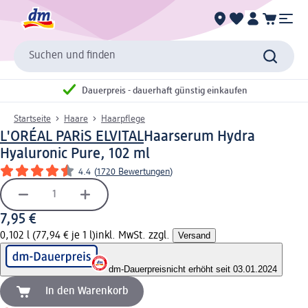
Suchen und finden
Dauerpreis - dauerhaft günstig einkaufen
Startseite
Haare
Haarpflege
L'ORÉAL PARiS ELVITAL
Haarserum Hydra
Hyaluronic Pure, 102 ml
4.4
(
1720 Bewertungen
)
7,95 €
0,102 l (77,94 € je 1 l)
inkl. MwSt. zzgl.
Versand
dm-Dauerpreis
nicht erhöht seit 03.01.2024
In den Warenkorb