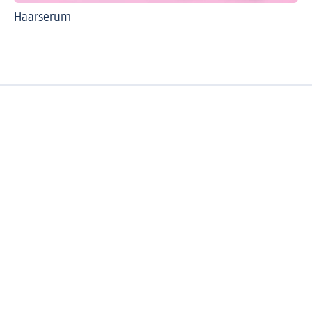
Haarserum
We
Kl