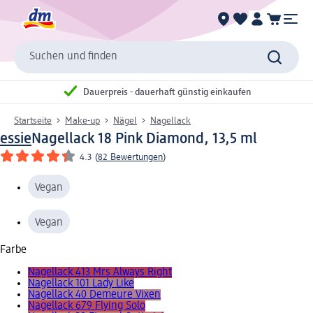
Suchen und finden
Dauerpreis - dauerhaft günstig einkaufen
Startseite
Make-up
Nägel
Nagellack
essie
Nagellack 18 Pink Diamond, 13,5 ml
4.3
(
82 Bewertungen
)
Vegan
Vegan
Farbe
Nagellack 413 Mrs Always Right
Nagellack 101 Lady Like
Nagellack 40 Demeure Vixen
Nagellack 679 Flying Solo