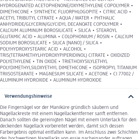
HYDROGENATED ACETOPHENONE/OXYMETHYLENE COPOLYMER •
DIMETHICONE • SYNTHETIC FLUORPHLOGOPITE • CITRIC ACID •
ACETYL TRIBUTYL CITRATE • AQUA / WATER • PHTHALIC
ANHYDRIDE/GLYCERIN/GLYCIDYL DECANOATE COPOLYMER •
CALCIUM ALUMINUM BOROSILICATE • SILICA • STEAROYL
GLUTAMIC ACID • ALUMINA • COLOPHONIUM / ROSIN • CALCIUM
SODIUM BOROSILICATE • SILICA [NANO] / SILICA •
POLYHYDROXYSTEARIC ACID • ALCOHOL •
TRIS(TETRAMETHYLHYDROXYPIPERIDINOL) CITRATE • OXIDIZED
POLYETHYLENE • TIN OXIDE • TRIETHOXYSILYLETHYL
POLYDIMETHYLSILOXYETHYL DIMETHICONE • ISOPROPYL TITANIUM
TRIISOSTEARATE • MAGNESIUM SILICATE • ACETONE • CI 77002 /
ALUMINUM HYDROXIDE • ALUMINUM HYDROXIDE
Verwendungshinweise
Die Fingernägel vor der Maniküre gründlich säubern und
Nagellackreste mit einem Nagellackentferner sanft entfernen.
Danach sollten die gereinigten Nägel mit einem Unterlack für den
deckenden Nagellack vorbereitet werden, damit sich dessen
Farbergebnis optimal entfalten kann. Im Anschluss zwei Schichten
des hochwertigen Nagellacks von essie nacheinander auftragen