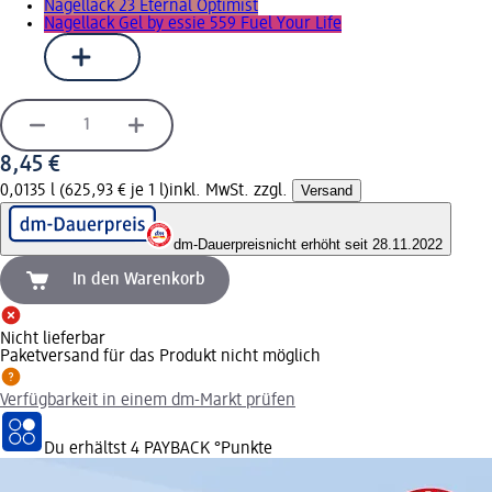
Nagellack 23 Eternal Optimist
Nagellack Gel by essie 559 Fuel Your Life
8,45 €
0,0135 l (625,93 € je 1 l)
inkl. MwSt. zzgl.
Versand
dm-Dauerpreis
nicht erhöht seit 28.11.2022
In den Warenkorb
Nicht lieferbar
Paketversand für das Produkt nicht möglich
Verfügbarkeit in einem dm-Markt prüfen
Du erhältst
4 PAYBACK
°Punkte