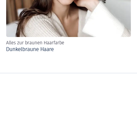
Alles zur braunen Haarfarbe
Fa
Dunkelbraune Haare
He