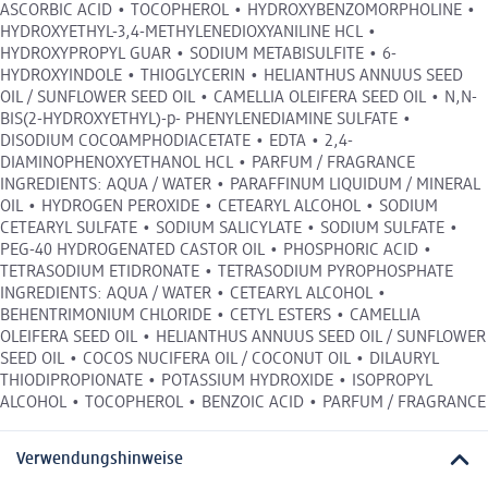
ASCORBIC ACID • TOCOPHEROL • HYDROXYBENZOMORPHOLINE •
HYDROXYETHYL-3,4-METHYLENEDIOXYANILINE HCL •
HYDROXYPROPYL GUAR • SODIUM METABISULFITE • 6-
HYDROXYINDOLE • THIOGLYCERIN • HELIANTHUS ANNUUS SEED
OIL / SUNFLOWER SEED OIL • CAMELLIA OLEIFERA SEED OIL • N,N-
BIS(2-HYDROXYETHYL)-p- PHENYLENEDIAMINE SULFATE •
DISODIUM COCOAMPHODIACETATE • EDTA • 2,4-
DIAMINOPHENOXYETHANOL HCL • PARFUM / FRAGRANCE
INGREDIENTS: AQUA / WATER • PARAFFINUM LIQUIDUM / MINERAL
OIL • HYDROGEN PEROXIDE • CETEARYL ALCOHOL • SODIUM
CETEARYL SULFATE • SODIUM SALICYLATE • SODIUM SULFATE •
PEG-40 HYDROGENATED CASTOR OIL • PHOSPHORIC ACID •
TETRASODIUM ETIDRONATE • TETRASODIUM PYROPHOSPHATE
INGREDIENTS: AQUA / WATER • CETEARYL ALCOHOL •
BEHENTRIMONIUM CHLORIDE • CETYL ESTERS • CAMELLIA
OLEIFERA SEED OIL • HELIANTHUS ANNUUS SEED OIL / SUNFLOWER
SEED OIL • COCOS NUCIFERA OIL / COCONUT OIL • DILAURYL
THIODIPROPIONATE • POTASSIUM HYDROXIDE • ISOPROPYL
ALCOHOL • TOCOPHEROL • BENZOIC ACID • PARFUM / FRAGRANCE
Verwendungshinweise