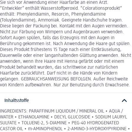
Sie sich vor Anwendung einer Haarfarbe an einen Arzt.
“Entwickler” enthält Wasserstoffperoxid. “Colorationsprodukt”
enthält: Phenylendiamin, Resorcin, Phenylendiamine
(Toluylendiamine), Ammoniak. Geeignete Handschuhe tragen.
Diese liegen der Packung bei. Kontakt mit den Augen vermeiden.
Nicht zur Färbung von Wimpern und Augenbrauen verwenden.
Sofort Augen spülen, falls das Erzeugnis mit den Augen in
Berührung gekommen ist. Nach Anwendung die Haare gut spülen.
Dieses Produkt frühestens 15 Tage nach einer Entkräuselung,
Dauerwelle oder einer langanhaltenden Glättung anwenden. Nicht
anwenden, wenn Ihre Haare mit Henna gefärbt oder mit einem
Produkt behandelt wurden, das schrittweise zur natürlichen
Haarfarbe zurückführt. Darf nicht in die Hände von Kindern
gelangen. GEBRAUCHSANWEISUNG BEFOLGEN. Außer Reichweite
von Kindern aufbewahren. Nur zur Benutzung durch Erwachsene.
Inhaltsstoffe
INGREDIENTS: PARAFFINUM LIQUIDUM / MINERAL OIL • AQUA /
WATER • ETHANOLAMINE • DECYL GLUCOSIDE • SODIUM LAURYL
SULFATE • TOLUENE-2, 5-DIAMINE • PEG-40 HYDROGENATED
CASTOR OIL • m-AMINOPHENOL • 2-AMINO-3-HYDROXYPYRIDINE •