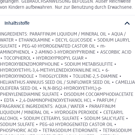
gelangen. GEBRAUCHSANWEISUNG BEFOLGEN. Außer Reichweite
von Kindern aufbewahren. Nur zur Benutzung durch Erwachsene.
Inhaltsstoffe
INGREDIENTS: PARAFFINUM LIQUIDUM / MINERAL OIL • AQUA /
WATER • ETHANOLAMINE • DECYL GLUCOSIDE • SODIUM LAURYL
SULFATE • PEG-40 HYDROGENATED CASTOR OIL • m-
AMINOPHENOL • 2-AMINO-3-HYDROXYPYRIDINE • ASCORBIC ACID
• TOCOPHEROL • HYDROXYPROPYL GUAR •
HYDROXYBENZOMORPHOLINE • SODIUM METABISULFITE •
HYDROXYETHYL-3,4-METHYLENEDIOXYANILINE HCL • 6-
HYDROXYINDOLE • THIOGLYCERIN • TOLUENE-2,5-DIAMINE •
HELIANTHUS ANNUUS SEED OIL / SUNFLOWER SEED OIL • CAMELLIA
OLEIFERA SEED OIL • N,N-BIS(2-HYDROXYETHYL)-p-
PHENYLENEDIAMINE SULFATE • DISODIUM COCOAMPHODIACETATE
• EDTA • 2,4-DIAMINOPHENOXYETHANOL HCL • PARFUM /
FRAGRANCE INGREDIENTS: AQUA / WATER • PARAFFINUM
LIQUIDUM / MINERAL OIL • HYDROGEN PEROXIDE • CETEARYL
ALCOHOL • SODIUM CETEARYL SULFATE • SODIUM SALICYLATE •
SODIUM SULFATE • PEG-40 HYDROGENATED CASTOR OIL •
PHOSPHORIC ACID • TETRASODIUM ETIDRONATE • TETRASODIUM