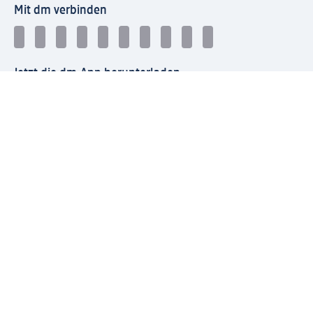
Mit dm verbinden
Jetzt die dm-App herunterladen
Impressum dm
Datenschutz dm
Einwilligungsverwaltung
Nutzungsbedingungen
AGB dm
Vertrag widerrufen und Widerrufsbelehrung dm
Streitschlichtung
Entsorgung und Rücknahme von Elektro-Altgeräten und
Batterien
Information zur Barrierefreiheit
Meldesystem