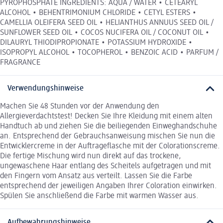
PYROPHOSPHATE INGREDIENTS: AQUA / WATER • CETEARYL
ALCOHOL • BEHENTRIMONIUM CHLORIDE • CETYL ESTERS •
CAMELLIA OLEIFERA SEED OIL • HELIANTHUS ANNUUS SEED OIL /
SUNFLOWER SEED OIL • COCOS NUCIFERA OIL / COCONUT OIL •
DILAURYL THIODIPROPIONATE • POTASSIUM HYDROXIDE •
ISOPROPYL ALCOHOL • TOCOPHEROL • BENZOIC ACID • PARFUM /
FRAGRANCE
Verwendungshinweise
Machen Sie 48 Stunden vor der Anwendung den
Allergieverdachtstest! Decken Sie Ihre Kleidung mit einem alten
Handtuch ab und ziehen Sie die beiliegenden Einweghandschuhe
an. Entsprechend der Gebrauchsanweisung mischen Sie nun die
Entwicklercreme in der Auftrageflasche mit der Colorationscreme.
Die fertige Mischung wird nun direkt auf das trockene,
ungewaschene Haar entlang des Scheitels aufgetragen und mit
den Fingern vom Ansatz aus verteilt. Lassen Sie die Farbe
entsprechend der jeweiligen Angaben Ihrer Coloration einwirken.
Spülen Sie anschließend die Farbe mit warmen Wasser aus.
Aufbewahrungshinweise