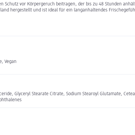
 Schutz vor Körpergeruch beitragen, der bis zu 48 Stunden anhält. 
and hergestellt und ist ideal für ein langanhaltendes Frischegefüh
e, Vegan
ceride, Glyceryl Stearate Citrate, Sodium Stearoyl Glutamate, Cete
aphthalenes