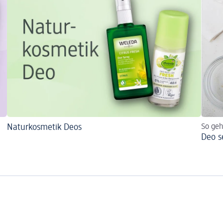
Naturkosmetik Deos
So geh
Deo s