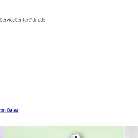
e ServiceCenter@dm.de
von Balea