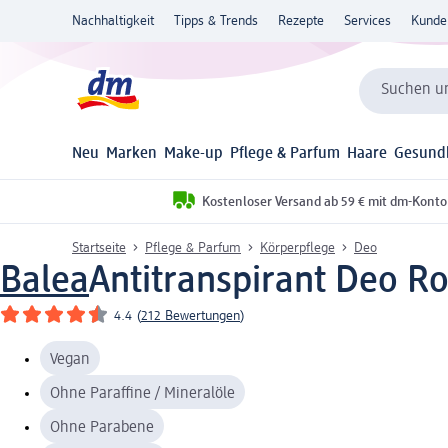
Nachhaltigkeit
Tipps & Trends
Rezepte
Services
Kunde
Suchen un
Neu
Marken
Make-up
Pflege & Parfum
Haare
Gesund
Kostenloser Versand ab 59 € mit dm-Konto
Startseite
Pflege & Parfum
Körperpflege
Deo
Balea
Antitranspirant Deo Ro
4.4
(
212 Bewertungen
)
Vegan
Ohne Paraffine / Mineralöle
Ohne Parabene