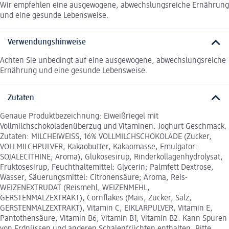
Wir empfehlen eine ausgewogene, abwechslungsreiche Ernährung
und eine gesunde Lebensweise.
Verwendungshinweise
Achten Sie unbedingt auf eine ausgewogene, abwechslungsreiche
Ernährung und eine gesunde Lebensweise.
Zutaten
Genaue Produktbezeichnung: Eiweißriegel mit
Vollmilchschokoladenüberzug und Vitaminen. Joghurt Geschmack.
Zutaten: MILCHEIWEISS, 16% VOLLMILCHSCHOKOLADE (Zucker,
VOLLMILCHPULVER, Kakaobutter, Kakaomasse, Emulgator:
SOJALECITHINE; Aroma), Glukosesirup, Rinderkollagenhydrolysat,
Fruktosesirup, Feuchthaltemittel: Glycerin; Palmfett Dextrose,
Wasser, Säuerungsmittel: Citronensäure; Aroma, Reis-
WEIZENEXTRUDAT (Reismehl, WEIZENMEHL,
GERSTENMALZEXTRAKT), Cornflakes (Mais, Zucker, Salz,
GERSTENMALZEXTRAKT), Vitamin C, EIKLARPULVER, Vitamin E,
Pantothensäure, Vitamin B6, Vitamin B1, Vitamin B2. Kann Spuren
von Erdnüssen und anderen Schalenfrüchten enthalten. Bitte