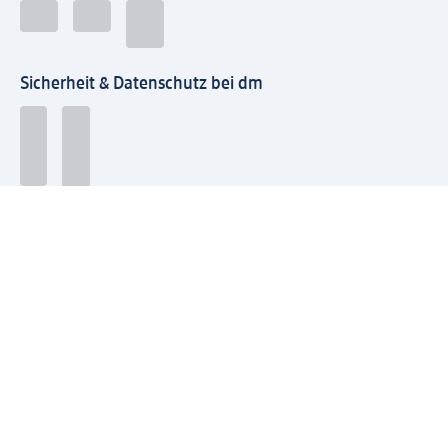
Sicherheit & Datenschutz bei dm
Zahlungsarten bei dm
Bei dm-med können die Zahlungsarten abweichen.