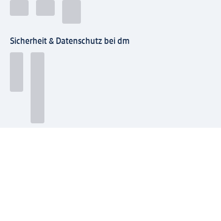
Sicherheit & Datenschutz bei dm
Zahlungsarten bei dm
Bei dm-med können die Zahlungsarten abweichen.