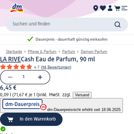
Suchen und finden
Dauerpreis - dauerhaft günstig einkaufen
Startseite
Pflege & Parfum
Parfum
Damen Parfum
LA RIVE
Cash Eau de Parfum, 90 ml
4.7
(
98 Bewertungen
)
6,45 €
0,09 l (71,67 € je 1 l)
inkl. MwSt. zzgl.
Versand
dm-Dauerpreis
nicht erhöht seit 18.06.2025
In den Warenkorb