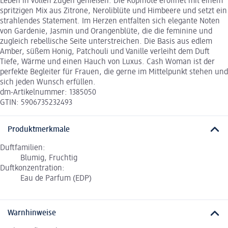
Leben in vollen Zügen genießen. Die Kopfnote eröffnet mit einem
spritzigen Mix aus Zitrone, Neroliblüte und Himbeere und setzt ein
strahlendes Statement. Im Herzen entfalten sich elegante Noten
von Gardenie, Jasmin und Orangenblüte, die die feminine und
zugleich rebellische Seite unterstreichen. Die Basis aus edlem
Amber, süßem Honig, Patchouli und Vanille verleiht dem Duft
Tiefe, Wärme und einen Hauch von Luxus. Cash Woman ist der
perfekte Begleiter für Frauen, die gerne im Mittelpunkt stehen und
sich jeden Wunsch erfüllen.
dm-Artikelnummer: 1385050
GTIN: 5906735232493
Produktmerkmale
Duftfamilien:
Blumig, Fruchtig
Duftkonzentration:
Eau de Parfum (EDP)
Warnhinweise