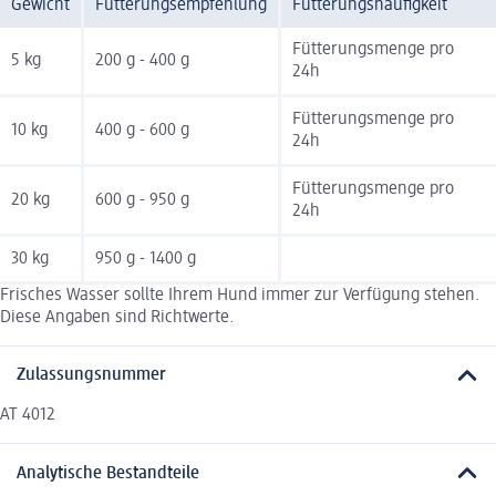
Gewicht
Fütterungsempfehlung
Fütterungshäufigkeit
Fütterungsmenge pro
5 kg
200 g - 400 g
24h
Fütterungsmenge pro
10 kg
400 g - 600 g
24h
Fütterungsmenge pro
20 kg
600 g - 950 g
24h
30 kg
950 g - 1400 g
Frisches Wasser sollte Ihrem Hund immer zur Verfügung stehen.
Diese Angaben sind Richtwerte.
Zulassungsnummer
AT 4012
Analytische Bestandteile