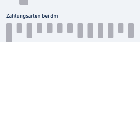
Zahlungsarten bei dm
Bei dm-med können die Zahlungsarten abweichen.
Mit dm verbinden
Jetzt die dm-App herunterladen