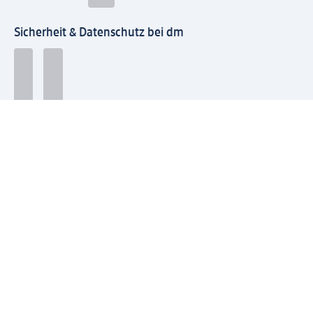
Sicherheit & Datenschutz bei dm
Zahlungsarten bei dm
Bei dm-med können die Zahlungsarten abweichen.
Mit dm verbinden