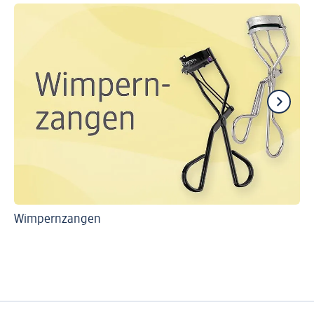
Wimpernzangen
Die
Ta