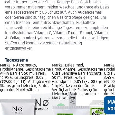
daher immer an erster Stelle. Reinige Dein Gesicht also
vorab immer mit einem milden
Waschgel
und trage als Basis
eine
Tagescreme
mit UV-Schutz auf. Auch
Augencremes
oder
Seren
sind zur täglichen Gesichtspflege geeignet, um
einen frischen Teint aufrechtzuerhalten. Für kältere
Jahreszeiten ist eine reichhaltige Tagescreme zu empfehlen.
Inhaltsstoffe
wie Vitamin C, Vitamin E oder Retinol, Vitamin
A, Collagen oder Hyaluron
versorgen die Haut mit wichtigen
Stoffen und können vorzeitiger Hautalterung
entgegenwirken.
Tagescreme
Marke: NØ cosmetics;
Marke: Balea med;
Marke
Produktname: Gesichtscreme
Produktname: Gesichtscreme
Produ
All-In Barrier, 50 ml; Preis:
Ultra Sensitive Barrierschutz,
Ultra 
16,95 €; Grundpreis: 0,05 l
50 ml; Preis: 4,45 €;
3,45 €
(339,00 € je 1 l); Verfügbarkeit:
Grundpreis: 0,05 l (89,00 € je
(69,00
Status grün Lieferbar, Status
1 l); Marke von dm Grafik;
Grafik
grau dm-Markt wählen
Verfügbarkeit: Status grün
grün L
Lieferbar, Status grau dm-
dm-Ma
Markt wählen