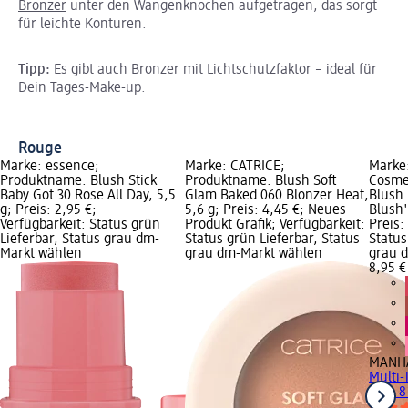
Bronzer
unter den Wangenknochen aufgetragen, das sorgt
für leichte Konturen.
Tipp:
Es gibt auch Bronzer mit Lichtschutzfaktor – ideal für
Dein Tages-Make-up.
Rouge
Marke: essence;
Marke: CATRICE;
Marke
Produktname: Blush Stick
Produktname: Blush Soft
Cosme
Baby Got 30 Rose All Day, 5,5
Glam Baked 060 Blonzer Heat,
Blush 
g; Preis: 2,95 €;
5,6 g; Preis: 4,45 €; Neues
Blush'
Verfügbarkeit: Status grün
Produkt Grafik; Verfügbarkeit:
Preis:
Lieferbar, Status grau dm-
Status grün Lieferbar, Status
Status
Markt wählen
grau dm-Markt wählen
grau 
8,95 €
MANHA
Multi-
250, 8