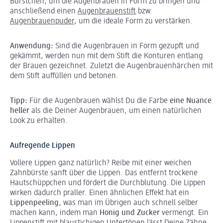
Bürstchen, um die Augenbrauen in Form zu bringen und
anschließend einen
Augenbrauenstift
bzw.
Augenbrauenpuder
, um die ideale Form zu verstärken.
Anwendung:
Sind die Augenbrauen in Form gezupft und
gekämmt, werden nun mit dem Stift die Konturen entlang
der Brauen gezeichnet. Zuletzt die Augenbrauenhärchen mit
dem Stift auffüllen und betonen.
Tipp:
Für die Augenbrauen wählst Du die Farbe
eine Nuance
heller
als die Deiner Augenbrauen, um einen natürlichen
Look zu erhalten.
Aufregende Lippen
Vollere Lippen ganz natürlich? Reibe mit einer weichen
Zahnbürste sanft über die Lippen. Das entfernt trockene
Hautschüppchen und fördert die Durchblutung. Die Lippen
wirken dadurch praller. Einen ähnlichen Effekt hat ein
Lippenpeeling
, was man im Übrigen auch schnell selber
machen kann, indem man
Honig und Zucker
vermengt. Ein
Lippenstift
mit blaustichigen Untertönen lässt Deine Zähne