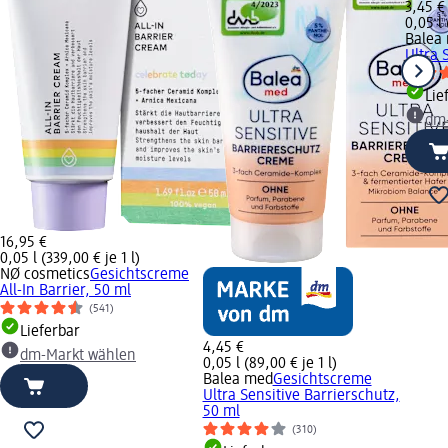
3,45 €
0,05 l 
Balea
Ultra 
Lie
dm
16,95 €
0,05 l (339,00 € je 1 l)
NØ cosmetics
Gesichtscreme
All-In Barrier, 50 ml
(541)
Lieferbar
4,45 €
dm-Markt wählen
0,05 l (89,00 € je 1 l)
Balea med
Gesichtscreme
Ultra Sensitive Barrierschutz,
50 ml
(310)