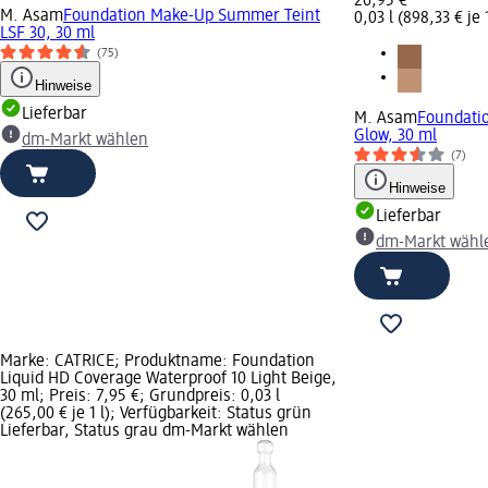
26,95 €
M. Asam
Foundation Make-Up Summer Teint
0,03 l (898,33 € je 1
LSF 30, 30 ml
(75)
Hinweise
Lieferbar
M. Asam
Foundati
Glow, 30 ml
dm-Markt wählen
(7)
Hinweise
Lieferbar
dm-Markt wähl
Marke: CATRICE; Produktname: Foundation
Liquid HD Coverage Waterproof 10 Light Beige,
30 ml; Preis: 7,95 €; Grundpreis: 0,03 l
(265,00 € je 1 l); Verfügbarkeit: Status grün
Lieferbar, Status grau dm-Markt wählen