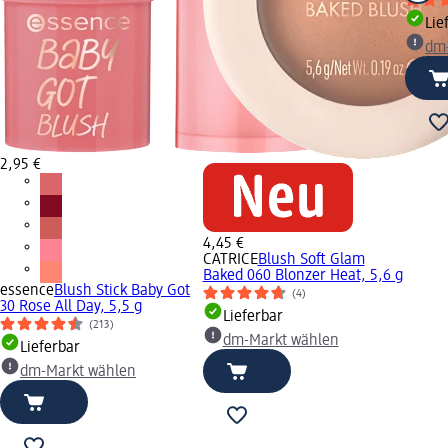
Lie
dm
2,95 €
4,45 €
CATRICE
Blush Soft Glam
Baked 060 Blonzer Heat, 5,6 g
essence
Blush Stick Baby Got
(4)
30 Rose All Day, 5,5 g
Lieferbar
(213)
dm-Markt wählen
Lieferbar
dm-Markt wählen