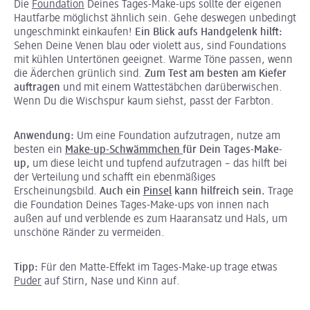
Die
Foundation
Deines Tages-Make-ups sollte der eigenen
Hautfarbe möglichst ähnlich sein. Gehe deswegen unbedingt
ungeschminkt einkaufen!
Ein Blick aufs Handgelenk hilft:
Sehen Deine Venen blau oder violett aus, sind Foundations
mit kühlen Untertönen geeignet. Warme Töne passen, wenn
die Äderchen grünlich sind.
Zum Test am besten am Kiefer
auftragen
und mit einem Wattestäbchen darüberwischen.
Wenn Du die Wischspur kaum siehst, passt der Farbton.
Anwendung:
Um eine Foundation aufzutragen, nutze am
besten ein
Make-up-Schwämmchen
für Dein Tages-Make-
up,
um diese leicht und tupfend aufzutragen – das hilft bei
der Verteilung und schafft ein ebenmäßiges
Erscheinungsbild.
Auch ein
Pinsel
kann hilfreich sein.
Trage
die Foundation Deines Tages-Make-ups von innen nach
außen auf und verblende es zum Haaransatz und Hals, um
unschöne Ränder zu vermeiden.
Tipp:
Für den Matte-Effekt im Tages-Make-up trage etwas
Puder
auf Stirn, Nase und Kinn auf.