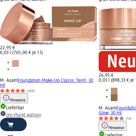
22,95 €
0,03 l (765,00 € je 1 l)
26,95 €
0,03 l (898,33 € je 1
M. Asam
Foundation Make-Up Classic Teint, 30
ml
(263)
Hinweise
Lieferbar
M. Asam
Foundati
Glow, 30 ml
dm-Markt wählen
(14)
Hinweise
Lieferbar